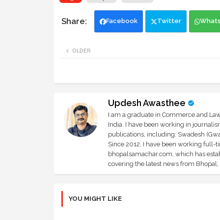
Facebook
Twitter
What
OLDER
Updesh Awasthee
I am a graduate in Commerce and Law, 
India. I have been working in journali
publications, including: Swadesh (Gwal
Since 2012, I have been working full-t
bhopalsamachar.com, which has establi
covering the latest news from Bhopal, I
YOU MIGHT LIKE