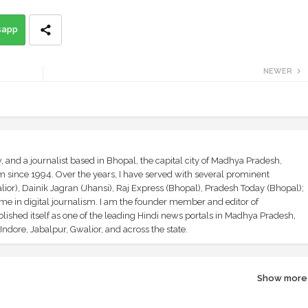
sapp
NEWER
and a journalist based in Bhopal, the capital city of Madhya Pradesh,
sm since 1994. Over the years, I have served with several prominent
ior), Dainik Jagran (Jhansi), Raj Express (Bhopal), Pradesh Today (Bhopal);
ime in digital journalism. I am the founder member and editor of
shed itself as one of the leading Hindi news portals in Madhya Pradesh,
ndore, Jabalpur, Gwalior, and across the state.
Show more