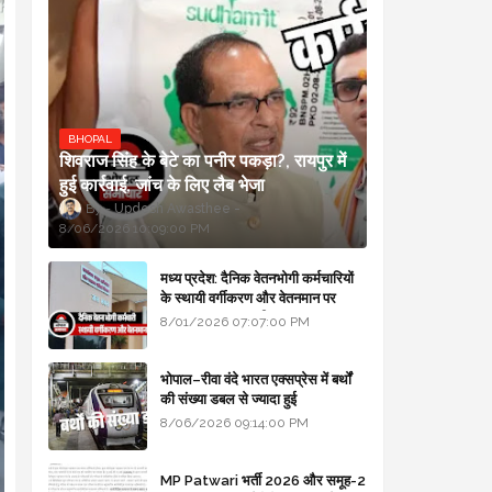
BHOPAL
शिवराज सिंह के बेटे का पनीर पकड़ा?, रायपुर में
हुई कार्रवाई, जांच के लिए लैब भेजा
Updesh Awasthee
8/06/2026 10:09:00 PM
मध्य प्रदेश: दैनिक वेतनभोगी कर्मचारियों
के स्थायी वर्गीकरण और वेतनमान पर
सरकार का बड़ा स्पष्टीकरण
8/01/2026 07:07:00 PM
भोपाल–रीवा वंदे भारत एक्सप्रेस में बर्थों
की संख्या डबल से ज्यादा हुई
8/06/2026 09:14:00 PM
MP Patwari भर्ती 2026 और समूह-2