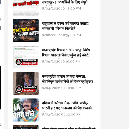
उपसमूह-4 अभ्यर्थियों के लिए संपूर्ण
मार्गदर्शिका
8/04/2026 10:32:00 PM
।
य
राहुकाल से डरना क्यों फायदा उठाइए,
ं
चमत्कारी परिणाम मिलते हैं
8/06/2026 10:39:00 PM
मध्य प्रदेश शिक्षक भर्ती 2025: विशेष
शिक्षक पात्रता विवाद पहुँचा हाई कोर्ट;
सरकार से माँगा जवाब
8/05/2026 10:49:00 PM
मध्य प्रदेश शासन का बड़ा फैसला:
सेवानिवृत्त कर्मचारियों की पेंशन प्रक्रिया
और बजट कोडिंग में हुए क्रांतिकारी
8/04/2026 10:20:00 PM
बदलाव
दतिया में नरोत्तम मिश्रा जीते, राजेंद्र
भारती हार गए, घनश्याम की पेंशन पक्की
और आशुतोष बैक टू...
8/03/2026 06:32:00 PM
,
े