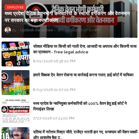
EMPLOYEE
मध्य प्रदेश: दैनिक वेतनभोगी कर्मचारियों के स्थायी वर्गीकरण और वेतनमान
पर सरकार का बड़ा स्पष्टीकरण
Updesh Awasthee
8/01/2026 07:07:00 PM
सोशल मीडिया पर किसी को गाली देना, आजादी या अपराध और कितनी सजा
का प्रावधान - free legal advice
8/01/2026 06:36:00 PM
हमारे शिक्षक ऐप: वेतन रोकना या कार्रवाई करना गलत, हाई कोर्ट में याचिका
8/03/2026 01:07:00 PM
मध्य प्रदेश के नवनियुक्त कर्मचारियों को 100% वेतन हेतु हाई कोर्ट ने
रिमाइंडर लिखा
7/27/2026 07:23:00 PM
दतिया में नरोत्तम मिश्रा जीते, राजेंद्र भारती हार गए, घनश्याम की पेंशन पक्की
और आशुतोष बैक टू...