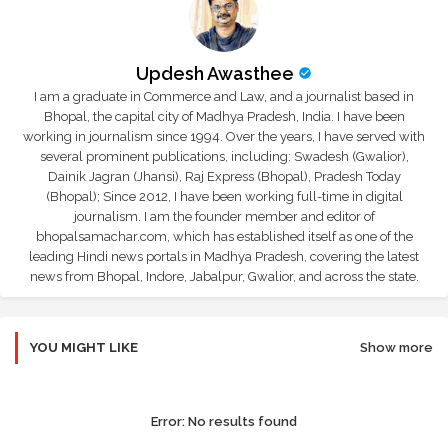
Updesh Awasthee
I am a graduate in Commerce and Law, and a journalist based in
Bhopal, the capital city of Madhya Pradesh, India. I have been
working in journalism since 1994. Over the years, I have served with
several prominent publications, including: Swadesh (Gwalior),
Dainik Jagran (Jhansi), Raj Express (Bhopal), Pradesh Today
(Bhopal); Since 2012, I have been working full-time in digital
journalism. I am the founder member and editor of
bhopalsamachar.com, which has established itself as one of the
leading Hindi news portals in Madhya Pradesh, covering the latest
news from Bhopal, Indore, Jabalpur, Gwalior, and across the state.
YOU MIGHT LIKE
Show more
Error:
No results found