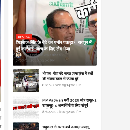
BHOPAL
शिवराज सिंह के बेटे का पनीर पकड़ा?, रायपुर में
हुई कार्रवाई, जांच के लिए लैब भेजा
Updesh Awasthee
8/06/2026 10:09:00 PM
भोपाल–रीवा वंदे भारत एक्सप्रेस में बर्थों
की संख्या डबल से ज्यादा हुई
8/06/2026 09:14:00 PM
MP Patwari भर्ती 2026 और समूह-2
उपसमूह-4 अभ्यर्थियों के लिए संपूर्ण
ा
मार्गदर्शिका
8/04/2026 10:32:00 PM
स
फ
राहुकाल से डरना क्यों फायदा उठाइए,