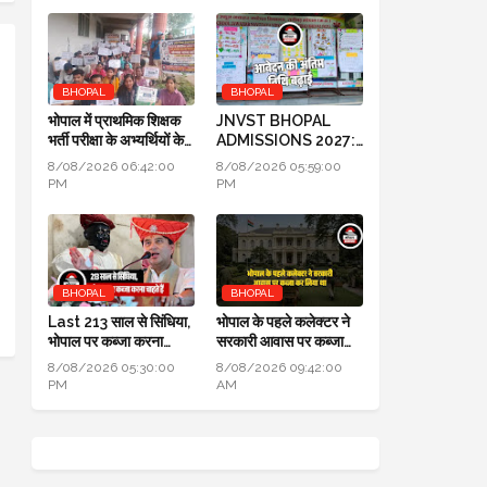
BHOPAL
BHOPAL
भोपाल में प्राथमिक शिक्षक
JNVST BHOPAL
भर्ती परीक्षा के अभ्यर्थियों के
ADMISSIONS 2027:
प्रदर्शन का दूसरा दिन
कक्षा 6 में प्रवेश के लिए
8/08/2026 06:42:00
8/08/2026 05:59:00
आवेदन की अंतिम तिथि बढ़ाई
PM
PM
BHOPAL
BHOPAL
Last 213 साल से सिंधिया,
भोपाल के पहले कलेक्टर ने
भोपाल पर कब्जा करना
सरकारी आवास पर कब्जा
चाहते हैं लेकिन सफल नहीं हो
कर लिया था, हाई कोर्ट में
8/08/2026 05:30:00
8/08/2026 09:42:00
पाए
हुआ खुलासा
PM
AM