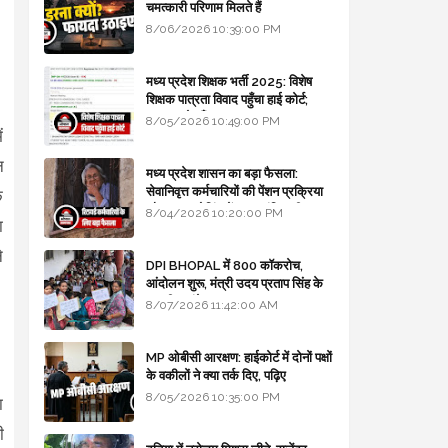
चमत्कारी परिणाम मिलते हैं
8/06/2026 10:39:00 PM
मध्य प्रदेश शिक्षक भर्ती 2025: विशेष
शिक्षक पात्रता विवाद पहुँचा हाई कोर्ट;
सरकार से माँगा जवाब
8/05/2026 10:49:00 PM
ं
न
मध्य प्रदेश शासन का बड़ा फैसला:
सेवानिवृत्त कर्मचारियों की पेंशन प्रक्रिया
े
और बजट कोडिंग में हुए क्रांतिकारी
8/04/2026 10:20:00 PM
ा
बदलाव
े
DPI BHOPAL में 800 कॉकरोच,
आंदोलन शुरू, मंत्री उदय प्रताप सिंह के
घर भी जाएंगे
8/07/2026 11:42:00 AM
MP ओबीसी आरक्षण: हाईकोर्ट में दोनों पक्षों
के वकीलों ने क्या तर्क दिए, पढ़िए
8/05/2026 10:35:00 PM
ा
ी