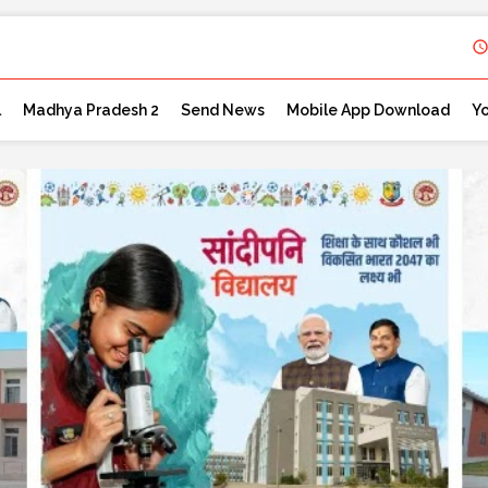
l
Madhya Pradesh 2
Send News
Mobile App Download
Y