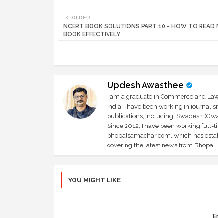
OLDER
NCERT BOOK SOLUTIONS PART 10 - HOW TO READ
BOOK EFFECTIVELY
Updesh Awasthee
I am a graduate in Commerce and Law, 
India. I have been working in journali
publications, including: Swadesh (Gwal
Since 2012, I have been working full-t
bhopalsamachar.com, which has establi
covering the latest news from Bhopal, I
YOU MIGHT LIKE
Er