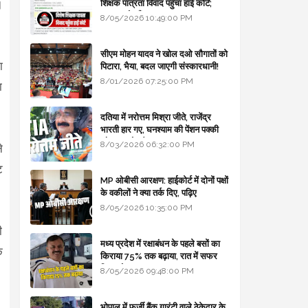
।
शिक्षक पात्रता विवाद पहुँचा हाई कोर्ट;
सरकार से माँगा जवाब
8/05/2026 10:49:00 PM
सीएम मोहन यादव ने खोल दओ सौगातों को
ा
पिटारा, भैया, बदल जाएगी संस्कारधानी!
8/01/2026 07:25:00 PM
ा
दतिया में नरोत्तम मिश्रा जीते, राजेंद्र
भारती हार गए, घनश्याम की पेंशन पक्की
और आशुतोष बैक टू...
8/03/2026 06:32:00 PM
े
ट
MP ओबीसी आरक्षण: हाईकोर्ट में दोनों पक्षों
के वकीलों ने क्या तर्क दिए, पढ़िए
8/05/2026 10:35:00 PM
ी
मध्य प्रदेश में रक्षाबंधन के पहले बसों का
क
किराया 75% तक बढ़ाया, रात में सफर
किया तो 10% एक्स्ट्रा
8/05/2026 09:48:00 PM
भोपाल में फर्जी बैंक गारंटी वाले ठेकेदार के