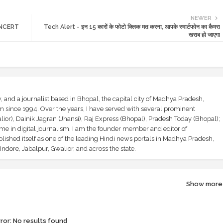
NEWER
 NCERT
Tech Alert - इन 15 कारों के फोटो क्लिक मत करना, आपके स्मार्टफोन का कैमरा
खराब हो जाएगा
and a journalist based in Bhopal, the capital city of Madhya Pradesh,
sm since 1994. Over the years, I have served with several prominent
ior), Dainik Jagran (Jhansi), Raj Express (Bhopal), Pradesh Today (Bhopal);
ime in digital journalism. I am the founder member and editor of
shed itself as one of the leading Hindi news portals in Madhya Pradesh,
ndore, Jabalpur, Gwalior, and across the state.
Show more
ror:
No results found