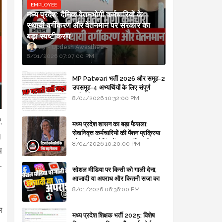
EMPLOYEE
मध्य प्रदेश: दैनिक वेतनभोगी कर्मचारियों के
स्थायी वर्गीकरण और वेतनमान पर सरकार का
बड़ा स्पष्टीकरण
Updesh Awasthee
8/01/2026 07:07:00 PM
MP Patwari भर्ती 2026 और समूह-2
उपसमूह-4 अभ्यर्थियों के लिए संपूर्ण
मार्गदर्शिका
8/04/2026 10:32:00 PM
,
मध्य प्रदेश शासन का बड़ा फैसला:
सेवानिवृत्त कर्मचारियों की पेंशन प्रक्रिया
।
और बजट कोडिंग में हुए क्रांतिकारी
8/04/2026 10:20:00 PM
म
बदलाव
-
सोशल मीडिया पर किसी को गाली देना,
आजादी या अपराध और कितनी सजा का
प्रावधान - free legal advice
8/01/2026 06:36:00 PM
स
मध्य प्रदेश शिक्षक भर्ती 2025: विशेष