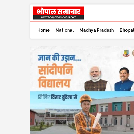
Home
National
Madhya Pradesh
Bhopa