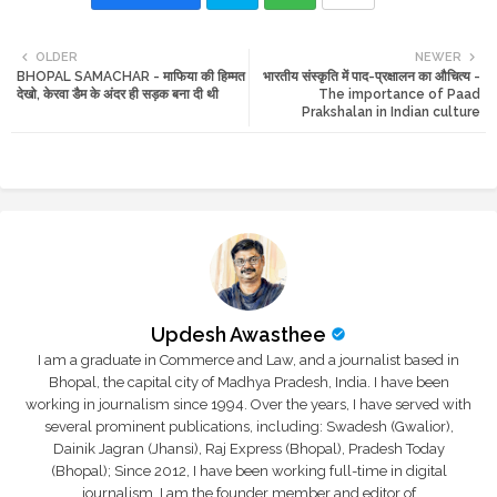
Twi
Wh
OLDER
NEWER
BHOPAL SAMACHAR - माफिया की हिम्मत
भारतीय संस्कृति में पाद-प्रक्षालन का औचित्य -
tte
ats
देखो, केरवा डैम के अंदर ही सड़क बना दी थी
The importance of Paad
Prakshalan in Indian culture
r
app
Updesh Awasthee
I am a graduate in Commerce and Law, and a journalist based in
Bhopal, the capital city of Madhya Pradesh, India. I have been
working in journalism since 1994. Over the years, I have served with
several prominent publications, including: Swadesh (Gwalior),
Dainik Jagran (Jhansi), Raj Express (Bhopal), Pradesh Today
(Bhopal); Since 2012, I have been working full-time in digital
journalism. I am the founder member and editor of