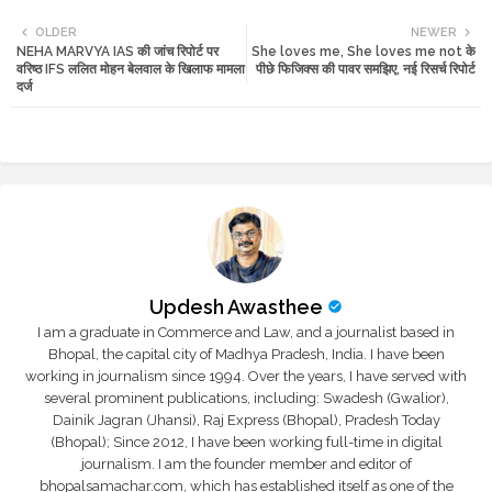
Twi
Wh
OLDER
NEWER
NEHA MARVYA IAS की जांच रिपोर्ट पर
She loves me, She loves me not के
tte
ats
वरिष्ठ IFS ललित मोहन बेलवाल के खिलाफ मामला
पीछे फिजिक्स की पावर समझिए, नई रिसर्च रिपोर्ट
दर्ज
r
app
Updesh Awasthee
I am a graduate in Commerce and Law, and a journalist based in
Bhopal, the capital city of Madhya Pradesh, India. I have been
working in journalism since 1994. Over the years, I have served with
several prominent publications, including: Swadesh (Gwalior),
Dainik Jagran (Jhansi), Raj Express (Bhopal), Pradesh Today
(Bhopal); Since 2012, I have been working full-time in digital
journalism. I am the founder member and editor of
bhopalsamachar.com, which has established itself as one of the