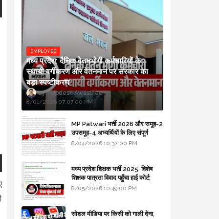
EMPLOYEE
मध्य प्रदेश: दैनिक वेतनभोगी कर्मचारियों के
स्थायी वर्गीकरण और वेतनमान पर सरकार का
बड़ा स्पष्टीकरण
Updesh Awasthee
8/01/2026 07:07:00 PM
MP Patwari भर्ती 2026 और समूह-2
उपसमूह-4 अभ्यर्थियों के लिए संपूर्ण
मार्गदर्शिका
8/04/2026 10:32:00 PM
मध्य प्रदेश शिक्षक भर्ती 2025: विशेष
शिक्षक पात्रता विवाद पहुँचा हाई कोर्ट;
ए
सरकार से माँगा जवाब
8/05/2026 10:49:00 PM
ी
सोशल मीडिया पर किसी को गाली देना,