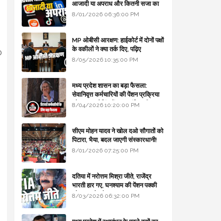
आजादी या अपराध और कितनी सजा का
प्रावधान - free legal advice
8/01/2026 06:36:00 PM
MP ओबीसी आरक्षण: हाईकोर्ट में दोनों पक्षों
के वकीलों ने क्या तर्क दिए, पढ़िए
0
8/05/2026 10:35:00 PM
मध्य प्रदेश शासन का बड़ा फैसला:
सेवानिवृत्त कर्मचारियों की पेंशन प्रक्रिया
और बजट कोडिंग में हुए क्रांतिकारी
8/04/2026 10:20:00 PM
बदलाव
सीएम मोहन यादव ने खोल दओ सौगातों को
पिटारा, भैया, बदल जाएगी संस्कारधानी!
8/01/2026 07:25:00 PM
दतिया में नरोत्तम मिश्रा जीते, राजेंद्र
भारती हार गए, घनश्याम की पेंशन पक्की
और आशुतोष बैक टू...
8/03/2026 06:32:00 PM