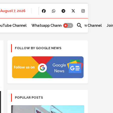
August 7, 2026
ouTube Channel
Whatsapp Channel
Telegram Channel
Joi
FOLLOW BY GOOGLE NEWS
POPULAR POSTS