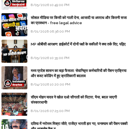
8/05/2026 10:49:00 PM
सोशल मीडिया पर किसी को गाली देना, आजादी या अपराध और कितनी सजा
का प्रावधान - free legal advice
8/01/2026 06:36:00 PM
MP ओबीसी आरक्षण: हाईकोर्ट में दोनों पक्षों के वकीलों ने क्या तर्क दिए, पढ़िए
8/05/2026 10:35:00 PM
मध्य प्रदेश शासन का बड़ा फैसला: सेवानिवृत्त कर्मचारियों की पेंशन प्रक्रिया
और बजट कोडिंग में हुए क्रांतिकारी बदलाव
8/04/2026 10:20:00 PM
सीएम मोहन यादव ने खोल दओ सौगातों को पिटारा, भैया, बदल जाएगी
संस्कारधानी!
8/01/2026 07:25:00 PM
दतिया में नरोत्तम मिश्रा जीते, राजेंद्र भारती हार गए, घनश्याम की पेंशन पक्की
और आशुतोष बैक टू...