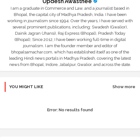
Updesh Awasthee
I am a graduate in Commerce and Law, and a journalist based in
Bhopal, the capital city of Madhya Pradesh, India. I have been
working in journalism since 1994. Over the years, I have served with
several prominent publications, including: Swadesh (Gwalior),
Dainik Jagran (Jhansi), Raj Express (Bhopal), Pradesh Today
(Bhopal); Since 2012, I have been working full-time in digital
journalism. I am the founder member and editor of
bhopalsamachar.com, which has established itself as one of the
leading Hindi news portals in Madhya Pradesh, covering the latest
news from Bhopal, Indore, Jabalpur, Gwalior, and across the state.
YOU MIGHT LIKE
Show more
Error:
No results found