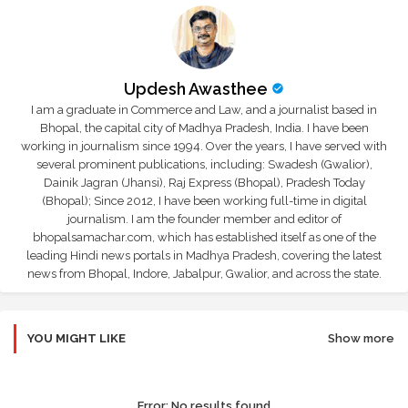
Updesh Awasthee
I am a graduate in Commerce and Law, and a journalist based in
Bhopal, the capital city of Madhya Pradesh, India. I have been
working in journalism since 1994. Over the years, I have served with
several prominent publications, including: Swadesh (Gwalior),
Dainik Jagran (Jhansi), Raj Express (Bhopal), Pradesh Today
(Bhopal); Since 2012, I have been working full-time in digital
journalism. I am the founder member and editor of
bhopalsamachar.com, which has established itself as one of the
leading Hindi news portals in Madhya Pradesh, covering the latest
news from Bhopal, Indore, Jabalpur, Gwalior, and across the state.
YOU MIGHT LIKE
Show more
Error:
No results found