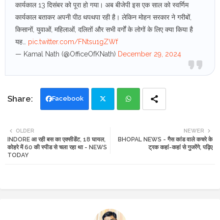
कार्यकाल 13 दिसंबर को पूरा हो गया। अब बीजेपी इस एक साल को स्वर्णिम
कार्यकाल बताकर अपनी पीठ थपथपा रही है। लेकिन मोहन सरकार ने गरीबों,
किसानों, युवाओं, महिलाओं, दलितों और सभी वर्गों के लोगों के लिए क्‍या किया है
यह…
pic.twitter.com/FNtsu1gZWf
— Kamal Nath (@OfficeOfKNath)
December 29, 2024
Facebook
Twi
Wh
OLDER
NEWER
INDORE आ रही बस का एक्सीडेंट, 18 घायल,
BHOPAL NEWS - गैस कांड वाले कचरे के
tte
ats
कोहरे में 60 की स्पीड से चला रहा था - NEWS
ट्रक कहां-कहां से गुजरेंगे, पढ़िए
TODAY
r
app