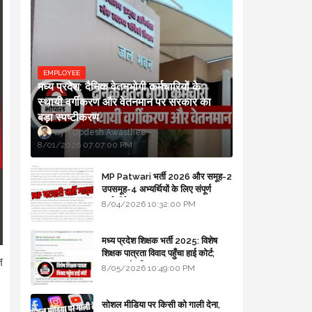
EMPLOYEE
मध्य प्रदेश: दैनिक वेतनभोगी कर्मचारियों के
स्थायी वर्गीकरण और वेतनमान पर सरकार का
बड़ा स्पष्टीकरण
Updesh Awasthee
8/01/2026 07:07:00 PM
MP Patwari भर्ती 2026 और समूह-2
उपसमूह-4 अभ्यर्थियों के लिए संपूर्ण
मार्गदर्शिका
8/04/2026 10:32:00 PM
मध्य प्रदेश शिक्षक भर्ती 2025: विशेष
शिक्षक पात्रता विवाद पहुँचा हाई कोर्ट;
ज
सरकार से माँगा जवाब
8/05/2026 10:49:00 PM
सोशल मीडिया पर किसी को गाली देना,