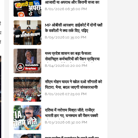
आजादी या अपराध और कितनी सजा का
प्रावधान - free legal advice
8/01/2026 06:36:00 PM
ै
MP ओबीसी आरक्षण: हाईकोर्ट में दोनों पक्षों
के वकीलों ने क्या तर्क दिए, पढ़िए
य
8/05/2026 10:35:00 PM
े
मध्य प्रदेश शासन का बड़ा फैसला:
सेवानिवृत्त कर्मचारियों की पेंशन प्रक्रिया
और बजट कोडिंग में हुए क्रांतिकारी
8/04/2026 10:20:00 PM
बदलाव
सीएम मोहन यादव ने खोल दओ सौगातों को
पिटारा, भैया, बदल जाएगी संस्कारधानी!
8/01/2026 07:25:00 PM
दतिया में नरोत्तम मिश्रा जीते, राजेंद्र
भारती हार गए, घनश्याम की पेंशन पक्की
और आशुतोष बैक टू...
8/03/2026 06:32:00 PM