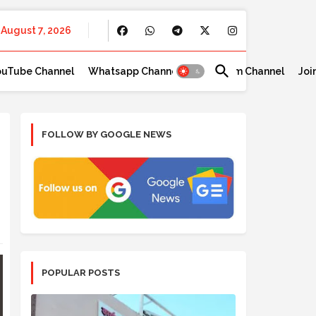
August 7, 2026
ouTube Channel
Whatsapp Channel
Telegram Channel
Joi
FOLLOW BY GOOGLE NEWS
POPULAR POSTS