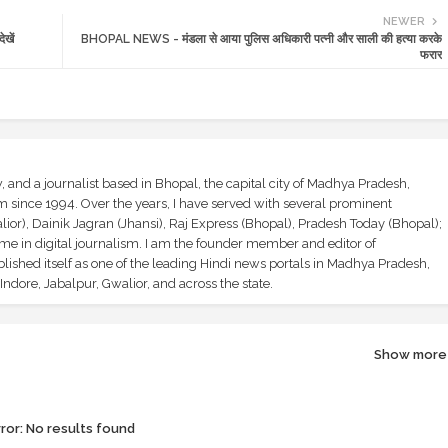
NEWER
खें
BHOPAL NEWS - मंडला से आया पुलिस अधिकारी पत्नी और साली की हत्या करके
फरार
and a journalist based in Bhopal, the capital city of Madhya Pradesh,
sm since 1994. Over the years, I have served with several prominent
ior), Dainik Jagran (Jhansi), Raj Express (Bhopal), Pradesh Today (Bhopal);
ime in digital journalism. I am the founder member and editor of
shed itself as one of the leading Hindi news portals in Madhya Pradesh,
ndore, Jabalpur, Gwalior, and across the state.
Show more
ror:
No results found