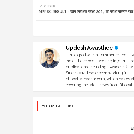
OLDER
MPPSC RESULT - खनि निरीक्षक परीक्षा 2023 का परीक्षा परिणाम यहां दे
Updesh Awasthee
I am a graduate in Commerce and Law, 
India. I have been working in journali
publications, including: Swadesh (Gwal
Since 2012, I have been working full-t
bhopalsamachar.com, which has establi
covering the latest news from Bhopal, I
YOU MIGHT LIKE
Er