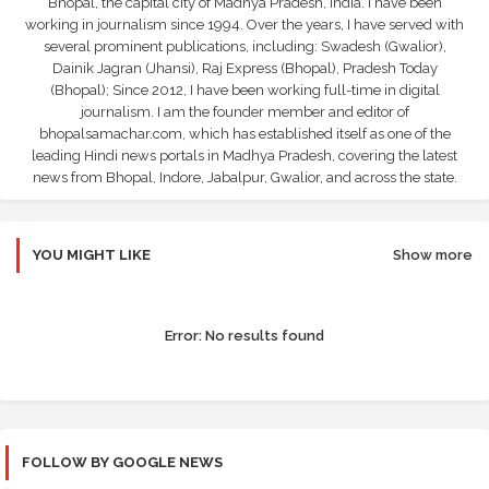
Bhopal, the capital city of Madhya Pradesh, India. I have been
working in journalism since 1994. Over the years, I have served with
several prominent publications, including: Swadesh (Gwalior),
Dainik Jagran (Jhansi), Raj Express (Bhopal), Pradesh Today
(Bhopal); Since 2012, I have been working full-time in digital
journalism. I am the founder member and editor of
bhopalsamachar.com, which has established itself as one of the
leading Hindi news portals in Madhya Pradesh, covering the latest
news from Bhopal, Indore, Jabalpur, Gwalior, and across the state.
YOU MIGHT LIKE
Show more
Error:
No results found
FOLLOW BY GOOGLE NEWS