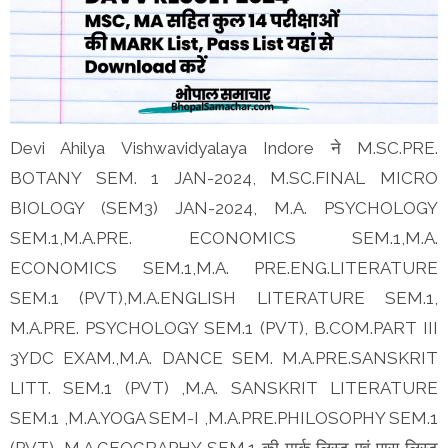
Devi Ahilya Vishwavidyalaya Indore ने M.SC.PRE.
BOTANY SEM. 1 JAN-2024, M.SC.FINAL MICRO
BIOLOGY (SEM3) JAN-2024, M.A. PSYCHOLOGY
SEM.1,M.A.PRE. ECONOMICS SEM.1,M.A.
ECONOMICS SEM.1,M.A. PRE.ENG.LITERATURE
SEM.1 (PVT),M.A.ENGLISH LITERATURE SEM.1,
M.A.PRE. PSYCHOLOGY SEM.1 (PVT), B.COM.PART III
3YDC EXAM.,M.A. DANCE SEM. M.A.PRE.SANSKRIT
LITT. SEM.1 (PVT) ,M.A. SANSKRIT LITERATURE
SEM.1 ,M.A.YOGA SEM-I ,M.A.PRE.PHILOSOPHY SEM.1
(PVT) ,M.A.GEOGRAPHY SEM.1 की मार्क लिस्ट एवं पास लिस्ट