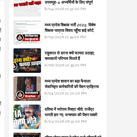
उपसमूह-4 अभ्यर्थियों के लिए संपूर्ण
मार्गदर्शिका
8/04/2026 10:32:00 PM
े
मध्य प्रदेश शिक्षक भर्ती 2025: विशेष
ै
शिक्षक पात्रता विवाद पहुँचा हाई कोर्ट;
सरकार से माँगा जवाब
8/05/2026 10:49:00 PM
े
ा
राहुकाल से डरना क्यों फायदा उठाइए,
चमत्कारी परिणाम मिलते हैं
8/06/2026 10:39:00 PM
ो
मध्य प्रदेश शासन का बड़ा फैसला:
सेवानिवृत्त कर्मचारियों की पेंशन प्रक्रिया
और बजट कोडिंग में हुए क्रांतिकारी
8/04/2026 10:20:00 PM
बदलाव
ं
दतिया में नरोत्तम मिश्रा जीते, राजेंद्र
ो
भारती हार गए, घनश्याम की पेंशन पक्की
और आशुतोष बैक टू...
8/03/2026 06:32:00 PM