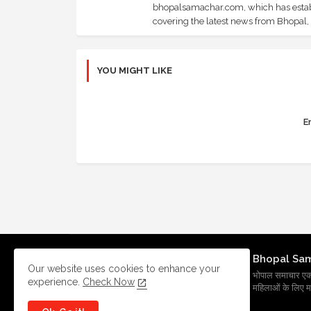
bhopalsamachar.com, which has establi
covering the latest news from Bhopal, I
YOU MIGHT LIKE
Er
Bhopal Sa
Our website uses cookies to enhance your
भोपाल समाचार एक प्र
experience.
Check Now
महिलाओं के लिए मह