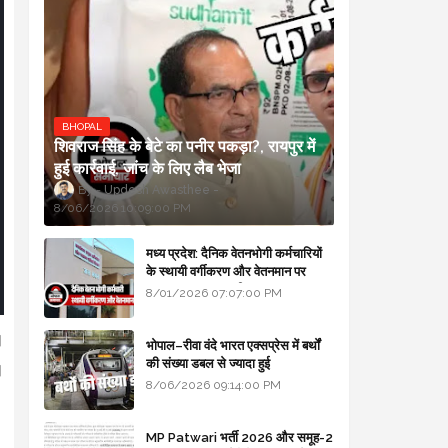
BHOPAL
शिवराज सिंह के बेटे का पनीर पकड़ा?, रायपुर में
हुई कार्रवाई, जांच के लिए लैब भेजा
Updesh Awasthee
8/06/2026 10:09:00 PM
मध्य प्रदेश: दैनिक वेतनभोगी कर्मचारियों
के स्थायी वर्गीकरण और वेतनमान पर
सरकार का बड़ा स्पष्टीकरण
8/01/2026 07:07:00 PM
।
भोपाल–रीवा वंदे भारत एक्सप्रेस में बर्थों
की संख्या डबल से ज्यादा हुई
।
8/06/2026 09:14:00 PM
MP Patwari भर्ती 2026 और समूह-2