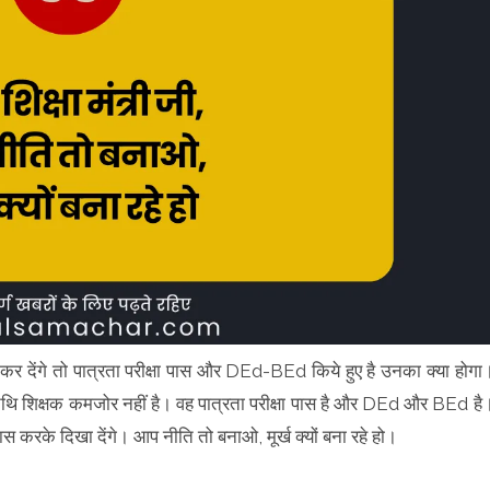
त कर देंगे तो पात्रता परीक्षा पास और DEd-BEd किये हुए है उनका क्या होगा
अतिथि शिक्षक कमजोर नहीं है। वह पात्रता परीक्षा पास है और DEd और BEd है
पास करके दिखा देंगे। आप नीति तो बनाओ, मूर्ख क्यों बना रहे हो।