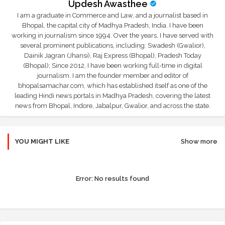
Updesh Awasthee
I am a graduate in Commerce and Law, and a journalist based in
Bhopal, the capital city of Madhya Pradesh, India. I have been
working in journalism since 1994. Over the years, I have served with
several prominent publications, including: Swadesh (Gwalior),
Dainik Jagran (Jhansi), Raj Express (Bhopal), Pradesh Today
(Bhopal); Since 2012, I have been working full-time in digital
journalism. I am the founder member and editor of
bhopalsamachar.com, which has established itself as one of the
leading Hindi news portals in Madhya Pradesh, covering the latest
news from Bhopal, Indore, Jabalpur, Gwalior, and across the state.
YOU MIGHT LIKE
Show more
Error:
No results found