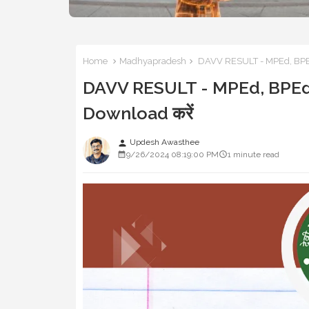
Home
Madhyapradesh
DAVV RESULT - MPEd, BPEd,M
DAVV RESULT - MPEd, BPEd,MC
Download करें
Updesh Awasthee
person
9/26/2024 08:19:00 PM
1 minute read