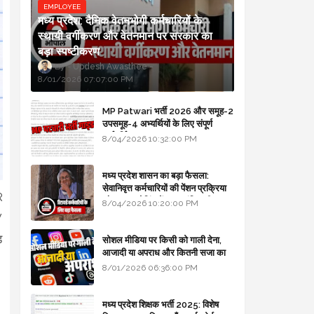
EMPLOYEE
मध्य प्रदेश: दैनिक वेतनभोगी कर्मचारियों के
स्थायी वर्गीकरण और वेतनमान पर सरकार का
बड़ा स्पष्टीकरण
Updesh Awasthee
8/01/2026 07:07:00 PM
MP Patwari भर्ती 2026 और समूह-2
उपसमूह-4 अभ्यर्थियों के लिए संपूर्ण
मार्गदर्शिका
8/04/2026 10:32:00 PM
मध्य प्रदेश शासन का बड़ा फैसला:
सेवानिवृत्त कर्मचारियों की पेंशन प्रक्रिया
R
और बजट कोडिंग में हुए क्रांतिकारी
8/04/2026 10:20:00 PM
बदलाव
V
ड
सोशल मीडिया पर किसी को गाली देना,
आजादी या अपराध और कितनी सजा का
प्रावधान - free legal advice
8/01/2026 06:36:00 PM
मध्य प्रदेश शिक्षक भर्ती 2025: विशेष