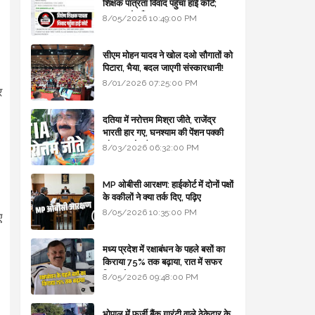
शिक्षक पात्रता विवाद पहुँचा हाई कोर्ट;
सरकार से माँगा जवाब
8/05/2026 10:49:00 PM
सीएम मोहन यादव ने खोल दओ सौगातों को
पिटारा, भैया, बदल जाएगी संस्कारधानी!
8/01/2026 07:25:00 PM
र
दतिया में नरोत्तम मिश्रा जीते, राजेंद्र
भारती हार गए, घनश्याम की पेंशन पक्की
और आशुतोष बैक टू...
8/03/2026 06:32:00 PM
MP ओबीसी आरक्षण: हाईकोर्ट में दोनों पक्षों
के वकीलों ने क्या तर्क दिए, पढ़िए
8/05/2026 10:35:00 PM
ए
मध्य प्रदेश में रक्षाबंधन के पहले बसों का
किराया 75% तक बढ़ाया, रात में सफर
किया तो 10% एक्स्ट्रा
8/05/2026 09:48:00 PM
भोपाल में फर्जी बैंक गारंटी वाले ठेकेदार के