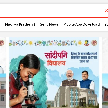
l
Madhya Pradesh 2
Send News
Mobile App Download
Y