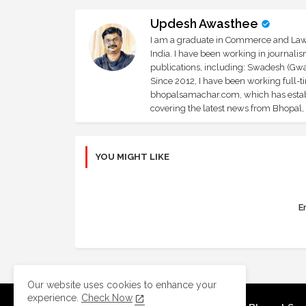
Updesh Awasthee
I am a graduate in Commerce and Law, 
India. I have been working in journali
publications, including: Swadesh (Gwal
Since 2012, I have been working full-t
bhopalsamachar.com, which has establi
covering the latest news from Bhopal, I
YOU MIGHT LIKE
Er
Our website uses cookies to enhance your
experience.
Check Now