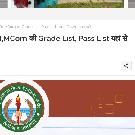
Com की Grade List, Pass List यहां से Download करें
om की Grade List, Pass List यहां से
share