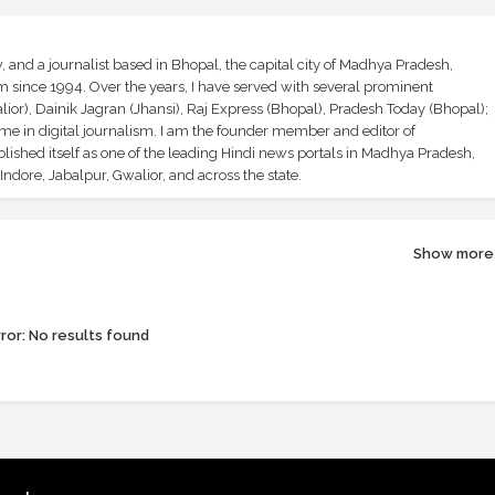
and a journalist based in Bhopal, the capital city of Madhya Pradesh,
sm since 1994. Over the years, I have served with several prominent
ior), Dainik Jagran (Jhansi), Raj Express (Bhopal), Pradesh Today (Bhopal);
ime in digital journalism. I am the founder member and editor of
shed itself as one of the leading Hindi news portals in Madhya Pradesh,
ndore, Jabalpur, Gwalior, and across the state.
Show more
ror:
No results found