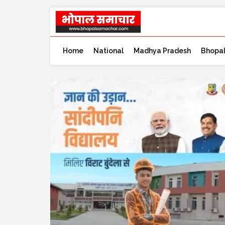
Home
National
Madhya Pradesh
Bhopa