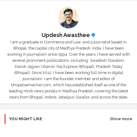
Updesh Awasthee
I am a graduate in Commerce and Law, and a journalist based in
Bhopal, the capital city of Madhya Pradesh, India. I have been
working in journalism since 1994. Over the years, I have served with
several prominent publications, including: Swadesh (Gwalior),
Dainik Jagran (Jhansi), Raj Express (Bhopal), Pradesh Today
(Bhopal); Since 2012, I have been working full-time in digital
journalism. I am the founder member and editor of
bhopalsamachar.com, which has established itself as one of the
leading Hindi news portals in Madhya Pradesh, covering the latest
news from Bhopal, Indore, Jabalpur, Gwalior, and across the state.
YOU MIGHT LIKE
Show more