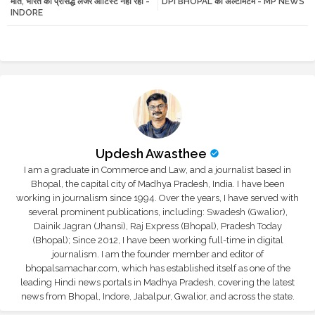
मौत, भारत का प्रसिद्ध लेजर आर्टिस्ट नहीं रहा -
DPI BHOPAL का अल्टीमेटम - MP NEWS
INDORE
r
app
Updesh Awasthee
I am a graduate in Commerce and Law, and a journalist based in
Bhopal, the capital city of Madhya Pradesh, India. I have been
working in journalism since 1994. Over the years, I have served with
several prominent publications, including: Swadesh (Gwalior),
Dainik Jagran (Jhansi), Raj Express (Bhopal), Pradesh Today
(Bhopal); Since 2012, I have been working full-time in digital
journalism. I am the founder member and editor of
bhopalsamachar.com, which has established itself as one of the
leading Hindi news portals in Madhya Pradesh, covering the latest
news from Bhopal, Indore, Jabalpur, Gwalior, and across the state.