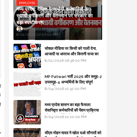
EMPLOYEE
मध्य प्रदेश: दैनिक वेतनभोगी कर्मचारियों के
स्थायी वर्गीकरण और वेतनमान पर सरकार का
बड़ा स्पष्टीकरण
Updesh Awasthee
8/01/2026 07:07:00 PM
सोशल मीडिया पर किसी को गाली देना,
आजादी या अपराध और कितनी सजा का
प्रावधान - free legal advice
8/01/2026 06:36:00 PM
MP Patwari भर्ती 2026 और समूह-2
उपसमूह-4 अभ्यर्थियों के लिए संपूर्ण
त
मार्गदर्शिका
8/04/2026 10:32:00 PM
े
े
मध्य प्रदेश शासन का बड़ा फैसला:
सेवानिवृत्त कर्मचारियों की पेंशन प्रक्रिया
और बजट कोडिंग में हुए क्रांतिकारी
8/04/2026 10:20:00 PM
बदलाव
r
सीएम मोहन यादव ने खोल दओ सौगातों को