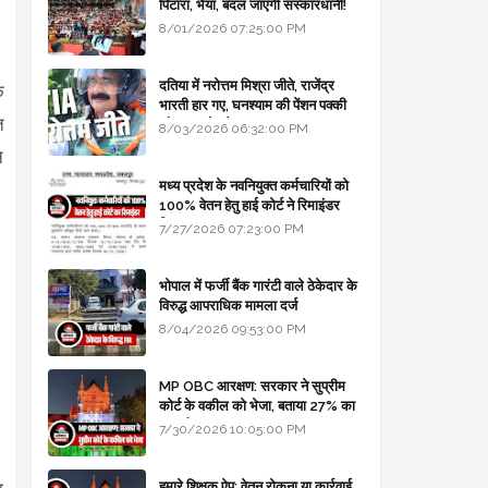
पिटारा, भैया, बदल जाएगी संस्कारधानी!
8/01/2026 07:25:00 PM
दतिया में नरोत्तम मिश्रा जीते, राजेंद्र
क
भारती हार गए, घनश्याम की पेंशन पक्की
त
और आशुतोष बैक टू...
8/03/2026 06:32:00 PM
े
मध्य प्रदेश के नवनियुक्त कर्मचारियों को
100% वेतन हेतु हाई कोर्ट ने रिमाइंडर
लिखा
7/27/2026 07:23:00 PM
भोपाल में फर्जी बैंक गारंटी वाले ठेकेदार के
विरुद्ध आपराधिक मामला दर्ज
8/04/2026 09:53:00 PM
MP OBC आरक्षण: सरकार ने सुप्रीम
कोर्ट के वकील को भेजा, बताया 27% का
कानूनी आधार
7/30/2026 10:05:00 PM
हमारे शिक्षक ऐप: वेतन रोकना या कार्रवाई