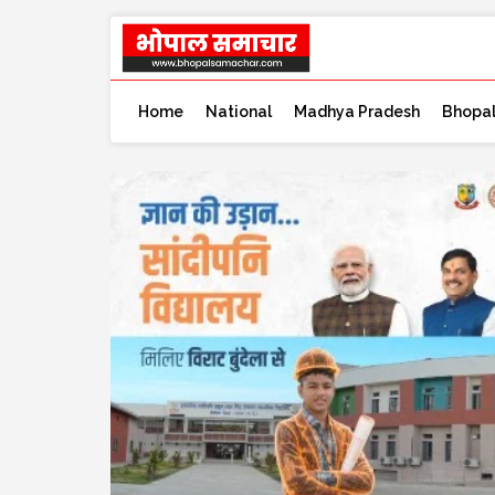
Home
National
Madhya Pradesh
Bhopa