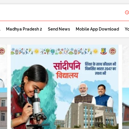
l
Madhya Pradesh 2
Send News
Mobile App Download
Y