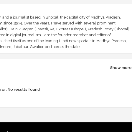
and a journalist based in Bhopal, the capital city of Madhya Pradesh,
sm since 1994. Over the years, I have served with several prominent
ior), Dainik Jagran (Jhansi), Raj Express (Bhopal), Pradesh Today (Bhopal);
ime in digital journalism. I am the founder member and editor of
shed itself as one of the leading Hindi news portals in Madhya Pradesh,
ndore, Jabalpur, Gwalior, and across the state.
Show more
ror:
No results found