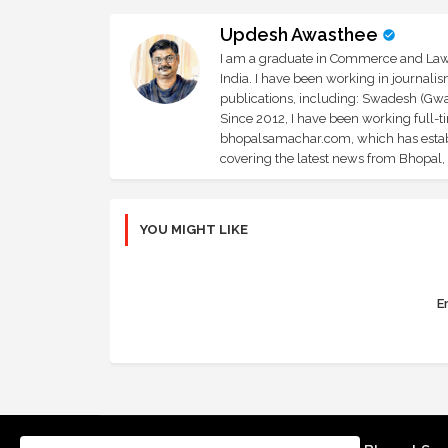
Updesh Awasthee
I am a graduate in Commerce and Law, 
India. I have been working in journali
publications, including: Swadesh (Gwal
Since 2012, I have been working full-t
bhopalsamachar.com, which has establi
covering the latest news from Bhopal, I
YOU MIGHT LIKE
Er