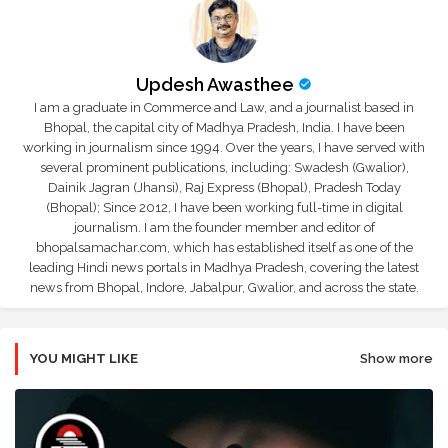
Updesh Awasthee
I am a graduate in Commerce and Law, and a journalist based in
Bhopal, the capital city of Madhya Pradesh, India. I have been
working in journalism since 1994. Over the years, I have served with
several prominent publications, including: Swadesh (Gwalior),
Dainik Jagran (Jhansi), Raj Express (Bhopal), Pradesh Today
(Bhopal); Since 2012, I have been working full-time in digital
journalism. I am the founder member and editor of
bhopalsamachar.com, which has established itself as one of the
leading Hindi news portals in Madhya Pradesh, covering the latest
news from Bhopal, Indore, Jabalpur, Gwalior, and across the state.
YOU MIGHT LIKE
Show more