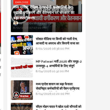
EMPLOYEE
मध्य प्रदेश: दैनिक वेतनभोगी कर्मचारियों के
स्थायी वर्गीकरण और वेतनमान पर सरकार का
बड़ा स्पष्टीकरण
Updesh Awasthee
8/01/2026 07:07:00 PM
सोशल मीडिया पर किसी को गाली देना,
आजादी या अपराध और कितनी सजा का
प्रावधान - free legal advice
8/01/2026 06:36:00 PM
ा
MP Patwari भर्ती 2026 और समूह-2
उपसमूह-4 अभ्यर्थियों के लिए संपूर्ण
म
मार्गदर्शिका
8/04/2026 10:32:00 PM
ा
मध्य प्रदेश शासन का बड़ा फैसला:
सेवानिवृत्त कर्मचारियों की पेंशन प्रक्रिया
और बजट कोडिंग में हुए क्रांतिकारी
8/04/2026 10:20:00 PM
बदलाव
सीएम मोहन यादव ने खोल दओ सौगातों को