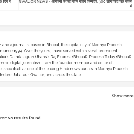
दिन में
GWALIOR NEWS - आगजनी के लिए संगम गार्डन जिम्मेदार, 300 लोग जिंदा जल सकते
थे
and a journalist based in Bhopal, the capital city of Madhya Pradesh,
sm since 1994. Over the years, I have served with several prominent
ior), Dainik Jagran (Jhansi), Raj Express (Bhopal), Pradesh Today (Bhopal);
ime in digital journalism. I am the founder member and editor of
shed itself as one of the leading Hindi news portals in Madhya Pradesh,
ndore, Jabalpur, Gwalior, and across the state.
Show more
ror:
No results found