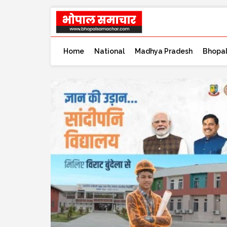
Home
National
Madhya Pradesh
Bhopa