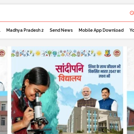
l
Madhya Pradesh 2
Send News
Mobile App Download
Y