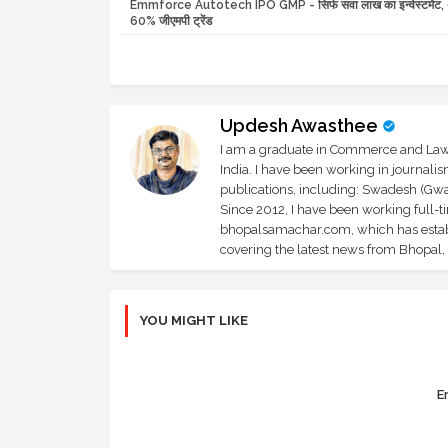
Emmforce Autotech IPO GMP - सिर्फ सवा लाख का इन्वेस्टमेंट, 6 
60% जीएमपी ट्रेंड
Updesh Awasthee
I am a graduate in Commerce and Law, 
India. I have been working in journali
publications, including: Swadesh (Gwal
Since 2012, I have been working full-t
bhopalsamachar.com, which has establi
covering the latest news from Bhopal, I
YOU MIGHT LIKE
Er