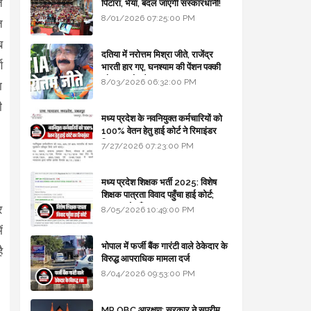
े
पिटारा, भैया, बदल जाएगी संस्कारधानी!
8/01/2026 07:25:00 PM
त
ब
दतिया में नरोत्तम मिश्रा जीते, राजेंद्र
ण
भारती हार गए, घनश्याम की पेंशन पक्की
और आशुतोष बैक टू...
8/03/2026 06:32:00 PM
ा
ी
मध्य प्रदेश के नवनियुक्त कर्मचारियों को
100% वेतन हेतु हाई कोर्ट ने रिमाइंडर
लिखा
7/27/2026 07:23:00 PM
मध्य प्रदेश शिक्षक भर्ती 2025: विशेष
शिक्षक पात्रता विवाद पहुँचा हाई कोर्ट;
सरकार से माँगा जवाब
र
8/05/2026 10:49:00 PM
ं
भोपाल में फर्जी बैंक गारंटी वाले ठेकेदार के
ै
विरुद्ध आपराधिक मामला दर्ज
8/04/2026 09:53:00 PM
MP OBC आरक्षण: सरकार ने सुप्रीम