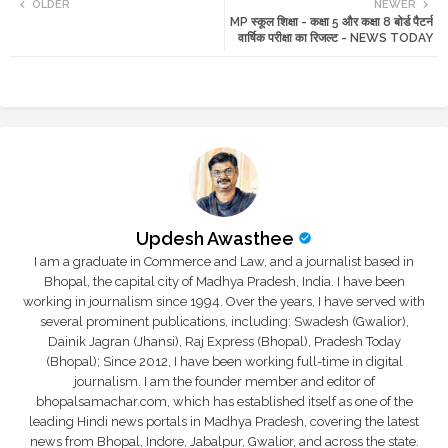
OLDER
NEWER
MP स्कूल शिक्षा - कक्षा 5 और कक्षा 8 बोर्ड पैटर्न
tte
ats
वार्षिक परीक्षा का रिजल्ट - NEWS TODAY
r
app
Updesh Awasthee
I am a graduate in Commerce and Law, and a journalist based in
Bhopal, the capital city of Madhya Pradesh, India. I have been
working in journalism since 1994. Over the years, I have served with
several prominent publications, including: Swadesh (Gwalior),
Dainik Jagran (Jhansi), Raj Express (Bhopal), Pradesh Today
(Bhopal); Since 2012, I have been working full-time in digital
journalism. I am the founder member and editor of
bhopalsamachar.com, which has established itself as one of the
leading Hindi news portals in Madhya Pradesh, covering the latest
news from Bhopal, Indore, Jabalpur, Gwalior, and across the state.