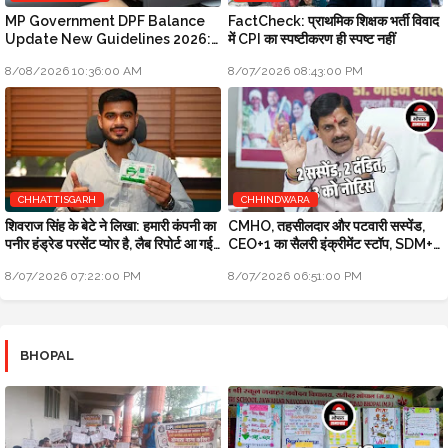
MP Government DPF Balance
FactCheck: प्राथमिक शिक्षक भर्ती विवाद
Update New Guidelines 2026:
में CPI का स्पष्टीकरण ही स्पष्ट नहीं
मध्य प्रदेश सरकारी कर्मचारियों के लिए बड़ी
8/08/2026 10:36:00 AM
8/07/2026 08:43:00 PM
खबर
CHHATTISGARH
CHHINDWARA
शिवराज सिंह के बेटे ने लिखा: हमारी कंपनी का
CMHO, तहसीलदार और पटवारी सस्पेंड,
पनीर हंड्रेड परसेंट प्योर है, लैब रिपोर्ट आ गई
CEO+1 का सैलरी इंक्रीमेंट स्टॉप, SDM+2
है
को नोटिस: मुख्यमंत्री जन-विश्वास
8/07/2026 07:22:00 PM
8/07/2026 06:51:00 PM
BHOPAL