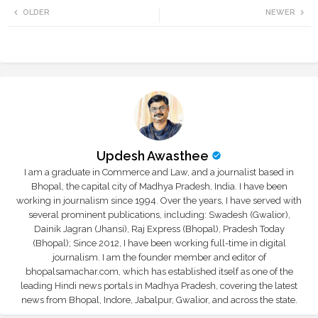
OLDER
NEWER
tte
ats
r
app
Updesh Awasthee
I am a graduate in Commerce and Law, and a journalist based in
Bhopal, the capital city of Madhya Pradesh, India. I have been
working in journalism since 1994. Over the years, I have served with
several prominent publications, including: Swadesh (Gwalior),
Dainik Jagran (Jhansi), Raj Express (Bhopal), Pradesh Today
(Bhopal); Since 2012, I have been working full-time in digital
journalism. I am the founder member and editor of
bhopalsamachar.com, which has established itself as one of the
leading Hindi news portals in Madhya Pradesh, covering the latest
news from Bhopal, Indore, Jabalpur, Gwalior, and across the state.