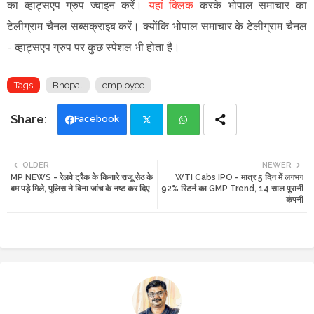
का व्हाट्सएप ग्रुप ज्वाइन
करें
।
यहां क्लिक
करके भोपाल समाचार का
टेलीग्राम चैनल सब्सक्राइब करें।
क्योंकि भोपाल समाचार के टेलीग्राम चैनल
-
व्हाट्सएप ग्रुप
पर कुछ स्पेशल भी होता है।
Tags
Bhopal
employee
Facebook
Twi
Wh
OLDER
NEWER
MP NEWS - रेलवे ट्रैक के किनारे राजू सेठ के
WTI Cabs IPO - मात्र 5 दिन में लगभग
tte
ats
बम पड़े मिले, पुलिस ने बिना जांच के नष्ट कर दिए
92% रिटर्न का GMP Trend, 14 साल पुरानी
कंपनी
r
app