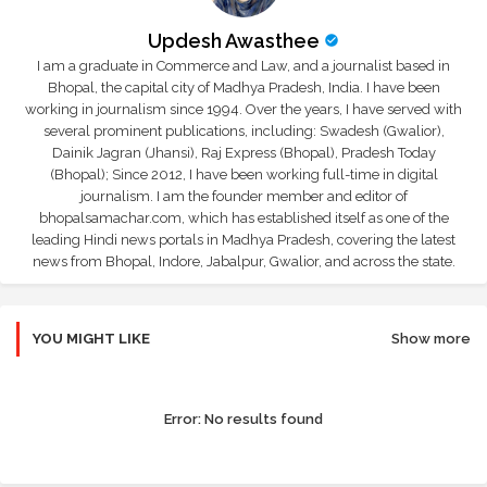
Updesh Awasthee
I am a graduate in Commerce and Law, and a journalist based in
Bhopal, the capital city of Madhya Pradesh, India. I have been
working in journalism since 1994. Over the years, I have served with
several prominent publications, including: Swadesh (Gwalior),
Dainik Jagran (Jhansi), Raj Express (Bhopal), Pradesh Today
(Bhopal); Since 2012, I have been working full-time in digital
journalism. I am the founder member and editor of
bhopalsamachar.com, which has established itself as one of the
leading Hindi news portals in Madhya Pradesh, covering the latest
news from Bhopal, Indore, Jabalpur, Gwalior, and across the state.
YOU MIGHT LIKE
Show more
Error:
No results found