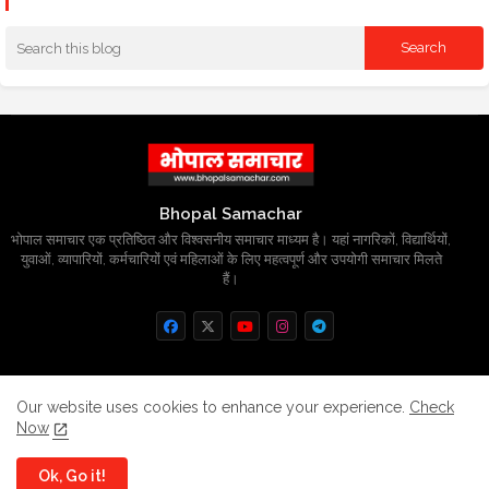
Bhopal Samachar
भोपाल समाचार एक प्रतिष्ठित और विश्वसनीय समाचार माध्यम है। यहां नागरिकों, विद्यार्थियों,
युवाओं, व्यापारियों, कर्मचारियों एवं महिलाओं के लिए महत्वपूर्ण और उपयोगी समाचार मिलते
हैं।
Home
About
Contact us
Privacy Policy
Our website uses cookies to enhance your experience.
Check
Now
Grievance
Disclaimer
sitemap
Ok, Go it!
All Right Reserved Copyright
BhopalSmachar.com