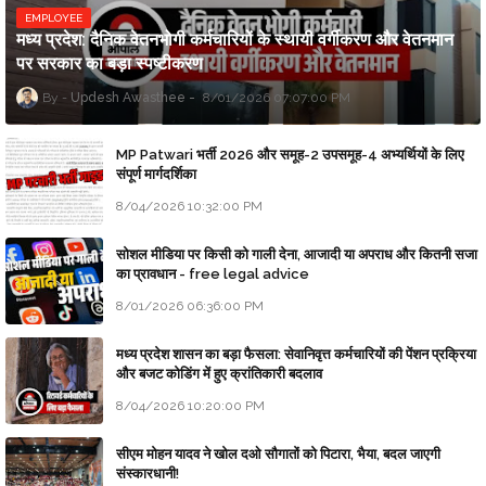
EMPLOYEE
मध्य प्रदेश: दैनिक वेतनभोगी कर्मचारियों के स्थायी वर्गीकरण और वेतनमान
पर सरकार का बड़ा स्पष्टीकरण
Updesh Awasthee
8/01/2026 07:07:00 PM
MP Patwari भर्ती 2026 और समूह-2 उपसमूह-4 अभ्यर्थियों के लिए
संपूर्ण मार्गदर्शिका
8/04/2026 10:32:00 PM
सोशल मीडिया पर किसी को गाली देना, आजादी या अपराध और कितनी सजा
का प्रावधान - free legal advice
8/01/2026 06:36:00 PM
मध्य प्रदेश शासन का बड़ा फैसला: सेवानिवृत्त कर्मचारियों की पेंशन प्रक्रिया
और बजट कोडिंग में हुए क्रांतिकारी बदलाव
8/04/2026 10:20:00 PM
सीएम मोहन यादव ने खोल दओ सौगातों को पिटारा, भैया, बदल जाएगी
संस्कारधानी!