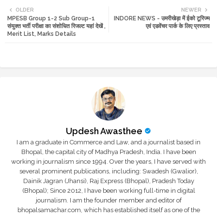
OLDER
NEWER
MPESB Group 1-2 Sub Group-1
INDORE NEWS - उमरीखेड़ा में ईको टूरिज्म
tte
ats
संयुक्त भर्ती परीक्षा का संशोधित रिजल्ट यहां देखें ,
एवं एडवेंचर पार्क के लिए प्रस्ताव
Merit List, Marks Details
r
app
Updesh Awasthee
I am a graduate in Commerce and Law, and a journalist based in
Bhopal, the capital city of Madhya Pradesh, India. I have been
working in journalism since 1994. Over the years, I have served with
several prominent publications, including: Swadesh (Gwalior),
Dainik Jagran (Jhansi), Raj Express (Bhopal), Pradesh Today
(Bhopal); Since 2012, I have been working full-time in digital
journalism. I am the founder member and editor of
bhopalsamachar.com, which has established itself as one of the