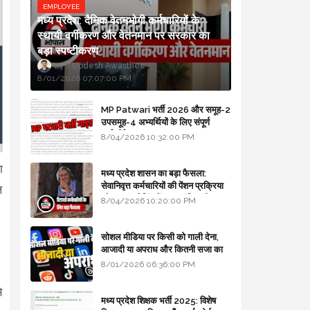
EMPLOYEE
मध्य प्रदेश: दैनिक वेतनभोगी कर्मचारियों के
स्थायी वर्गीकरण और वेतनमान पर सरकार का
बड़ा स्पष्टीकरण
Updesh Awasthee
8/01/2026 07:07:00 PM
MP Patwari भर्ती 2026 और समूह-2
उपसमूह-4 अभ्यर्थियों के लिए संपूर्ण
मार्गदर्शिका
8/04/2026 10:32:00 PM
ा
मध्य प्रदेश शासन का बड़ा फैसला:
सेवानिवृत्त कर्मचारियों की पेंशन प्रक्रिया
ल
और बजट कोडिंग में हुए क्रांतिकारी
8/04/2026 10:20:00 PM
बदलाव
सोशल मीडिया पर किसी को गाली देना,
आजादी या अपराध और कितनी सजा का
प्रावधान - free legal advice
8/01/2026 06:36:00 PM
े
मध्य प्रदेश शिक्षक भर्ती 2025: विशेष