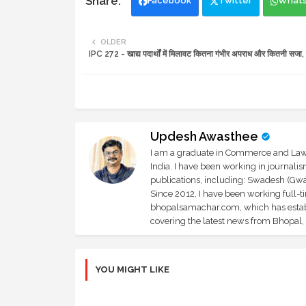
Facebook
Twitter
What
OLDER
IPC 272 - खाद्य पदार्थों में मिलावट कितना गंभीर अपराध और कितनी सजा, य
Updesh Awasthee
I am a graduate in Commerce and Law, 
India. I have been working in journali
publications, including: Swadesh (Gwal
Since 2012, I have been working full-t
bhopalsamachar.com, which has establi
covering the latest news from Bhopal, I
YOU MIGHT LIKE