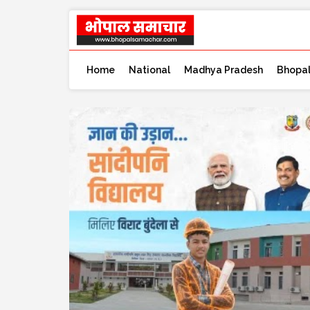
Home
National
Madhya Pradesh
Bhopa