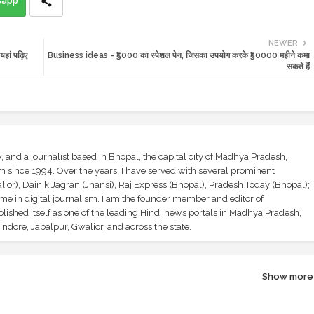
sapp
NEWER
हां पढ़िए
Business ideas - ₹5000 का स्पेशल पेन, जिसका उपयोग करके ₹50000 महीने कमा
सकते हैं
and a journalist based in Bhopal, the capital city of Madhya Pradesh,
sm since 1994. Over the years, I have served with several prominent
ior), Dainik Jagran (Jhansi), Raj Express (Bhopal), Pradesh Today (Bhopal);
ime in digital journalism. I am the founder member and editor of
shed itself as one of the leading Hindi news portals in Madhya Pradesh,
ndore, Jabalpur, Gwalior, and across the state.
Show more