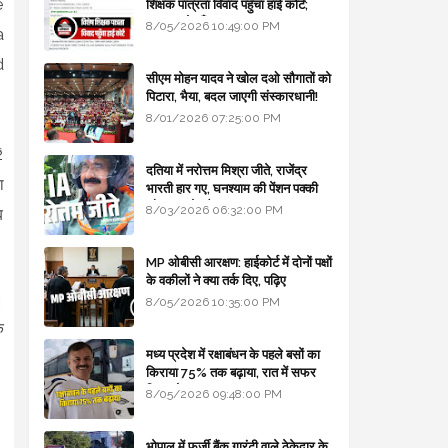
e
शिक्षक पात्रता विवाद पहुँचा हाई कोर्ट;
सरकार से माँगा जवाब
8/05/2026 10:49:00 PM
a
d
सीएम मोहन यादव ने खोल दओ सौगातों को
पिटारा, भैया, बदल जाएगी संस्कारधानी!
8/01/2026 07:25:00 PM
2
दतिया में नरोत्तम मिश्रा जीते, राजेंद्र
ा
भारती हार गए, घनश्याम की पेंशन पक्की
और आशुतोष बैक टू...
8/03/2026 06:32:00 PM
ब
MP ओबीसी आरक्षण: हाईकोर्ट में दोनों पक्षों
के वकीलों ने क्या तर्क दिए, पढ़िए
।
8/05/2026 10:35:00 PM
े
मध्य प्रदेश में रक्षाबंधन के पहले बसों का
किराया 75% तक बढ़ाया, रात में सफर
किया तो 10% एक्स्ट्रा
8/05/2026 09:48:00 PM
भोपाल में फर्जी बैंक गारंटी वाले ठेकेदार के