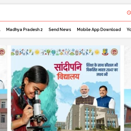
l
Madhya Pradesh 2
Send News
Mobile App Download
Y