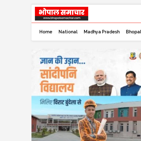
Home
National
Madhya Pradesh
Bhopa