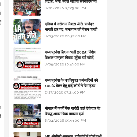
पिटारा, भैया, बदल जाएगी संस्कारधानी!
न
8/01/2026 07:25:00 PM
ं
ं
दतिया में नरोत्तम मिश्रा जीते, राजेंद्र
भारती हार गए, घनश्याम की पेंशन पक्की
और आशुतोष बैक टू...
8/03/2026 06:32:00 PM
मध्य प्रदेश शिक्षक भर्ती 2025: विशेष
शिक्षक पात्रता विवाद पहुँचा हाई कोर्ट;
सरकार से माँगा जवाब
8/05/2026 10:49:00 PM
मध्य प्रदेश के नवनियुक्त कर्मचारियों को
100% वेतन हेतु हाई कोर्ट ने रिमाइंडर
लिखा
7/27/2026 07:23:00 PM
न
भोपाल में फर्जी बैंक गारंटी वाले ठेकेदार के
विरुद्ध आपराधिक मामला दर्ज
ं
8/04/2026 09:53:00 PM
MP ओबीसी आरक्षण: हाईकोर्ट में दोनों पक्षों