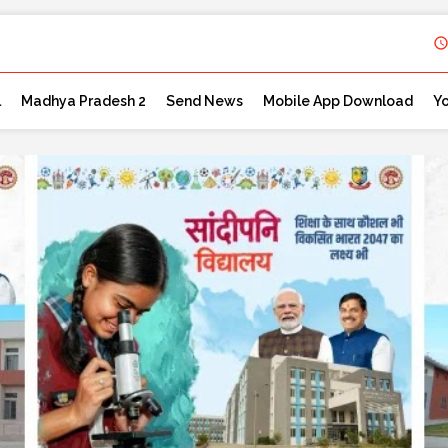
l
Madhya Pradesh 2
Send News
Mobile App Download
Y