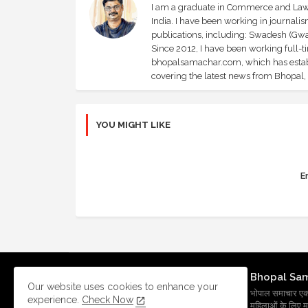
I am a graduate in Commerce and Law, 
India. I have been working in journali
publications, including: Swadesh (Gwal
Since 2012, I have been working full-t
bhopalsamachar.com, which has establi
covering the latest news from Bhopal, I
YOU MIGHT LIKE
Er
Bhopal Sa
Our website uses cookies to enhance your
भोपाल समाचार एक प्र
experience.
Check Now
महिलाओं के लिए मह