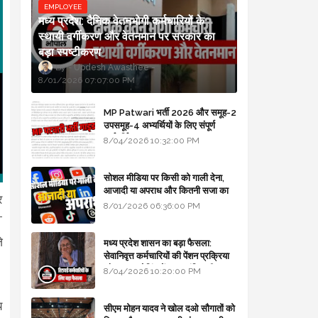
EMPLOYEE
मध्य प्रदेश: दैनिक वेतनभोगी कर्मचारियों के
स्थायी वर्गीकरण और वेतनमान पर सरकार का
बड़ा स्पष्टीकरण
Updesh Awasthee
8/01/2026 07:07:00 PM
MP Patwari भर्ती 2026 और समूह-2
उपसमूह-4 अभ्यर्थियों के लिए संपूर्ण
मार्गदर्शिका
8/04/2026 10:32:00 PM
सोशल मीडिया पर किसी को गाली देना,
आजादी या अपराध और कितनी सजा का
र
प्रावधान - free legal advice
8/01/2026 06:36:00 PM
T
े
मध्य प्रदेश शासन का बड़ा फैसला:
सेवानिवृत्त कर्मचारियों की पेंशन प्रक्रिया
और बजट कोडिंग में हुए क्रांतिकारी
8/04/2026 10:20:00 PM
बदलाव
य
सीएम मोहन यादव ने खोल दओ सौगातों को