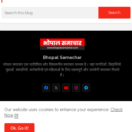
Bhopal Samachar
भोपाल समाचार एक प्रतिष्ठित और विश्वसनीय समाचार माध्यम है। यहां नागरिकों, विद्यार्थियों,
युवाओं, व्यापारियों, कर्मचारियों एवं महिलाओं के लिए महत्वपूर्ण और उपयोगी समाचार मिलते
हैं।
Home
About
Contact us
Privacy Policy
Our website uses cookies to enhance your experience.
Check
Now
Grievance
Disclaimer
sitemap
Ok, Go it!
All Right Reserved Copyright
BhopalSmachar.com