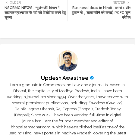
OLDER
NEWER
NSCBMC NEWS- न्यूरोसर्जरी विभाग में
Business Ideas in Hindi- घर से 1 और
tte
ats
सहायक प्राध्यापक के पदों को विलोपित करने हेतु
दुकान से 3 लाख महीने की कमाई, PCFC शुरू
सूचना
कीजिए
r
app
Updesh Awasthee
I am a graduate in Commerce and Law, and a journalist based in
Bhopal, the capital city of Madhya Pradesh, India. I have been
working in journalism since 1994. Over the years, I have served with
several prominent publications, including: Swadesh (Gwalior),
Dainik Jagran (Jhansi), Raj Express (Bhopal), Pradesh Today
(Bhopal); Since 2012, I have been working full-time in digital
journalism. I am the founder member and editor of
bhopalsamachar.com, which has established itself as one of the
leading Hindi news portals in Madhya Pradesh, covering the latest