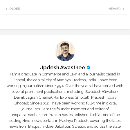
Twi
Wh
OLDER
NEWER
tte
ats
r
app
Updesh Awasthee
I am a graduate in Commerce and Law, and a journalist based in
Bhopal, the capital city of Madhya Pradesh, India. I have been
working in journalism since 1994. Over the years, I have served with
several prominent publications, including: Swadesh (Gwalior),
Dainik Jagran (Jhansi), Raj Express (Bhopal), Pradesh Today
(Bhopal); Since 2012, I have been working full-time in digital
journalism. I am the founder member and editor of
bhopalsamachar.com, which has established itself as one of the
leading Hindi news portals in Madhya Pradesh, covering the latest
news from Bhopal, Indore, Jabalpur, Gwalior, and across the state.