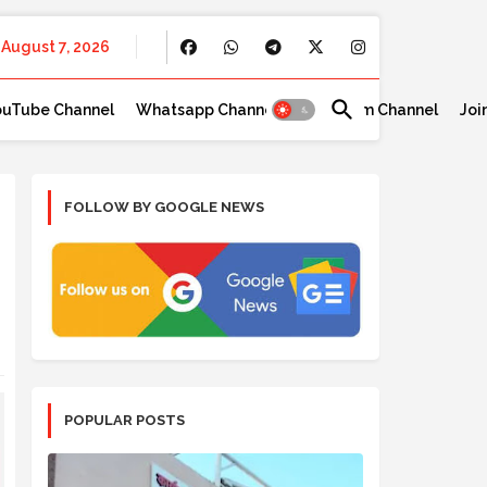
August 7, 2026
ouTube Channel
Whatsapp Channel
Telegram Channel
Joi
FOLLOW BY GOOGLE NEWS
POPULAR POSTS