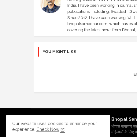
India. I have been working in journali
publications, including: Swadesh (Gwal
Since 2012, I have been working full-t
bhopalsamachar.com, which has establi
covering the latest news from Bhopal, I
YOU MIGHT LIKE
Er
Bhopal Sa
Our website uses cookies to enhance your
भोपाल समाचार एक प्र
experience.
Check Now
महिलाओं के लिए मह