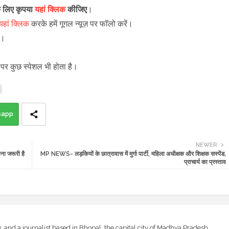
के लिए कृपया
यहां क्लिक
कीजिए
।
यहां क्लिक
करके हमें गूगल न्यूज़ पर फॉलो करें
।
ें।
पर कुछ स्पेशल भी होता है।
sapp
NEWER
ा जरूरी है
MP NEWS- लड़कियों के छात्रावास में मुर्गा पार्टी, महिला अधीक्षक और शिक्षक सस्पेंड,
प्राचार्य का प्रस्ताव
and a journalist based in Bhopal, the capital city of Madhya Pradesh,