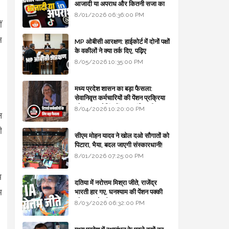
आजादी या अपराध और कितनी सजा का
प्रावधान - free legal advice
8/01/2026 06:36:00 PM
ं
न
MP ओबीसी आरक्षण: हाईकोर्ट में दोनों पक्षों
के वकीलों ने क्या तर्क दिए, पढ़िए
8/05/2026 10:35:00 PM
मध्य प्रदेश शासन का बड़ा फैसला:
सेवानिवृत्त कर्मचारियों की पेंशन प्रक्रिया
और बजट कोडिंग में हुए क्रांतिकारी
8/04/2026 10:20:00 PM
ल
बदलाव
ी
सीएम मोहन यादव ने खोल दओ सौगातों को
पिटारा, भैया, बदल जाएगी संस्कारधानी!
8/01/2026 07:25:00 PM
म
दतिया में नरोत्तम मिश्रा जीते, राजेंद्र
म
भारती हार गए, घनश्याम की पेंशन पक्की
और आशुतोष बैक टू...
8/03/2026 06:32:00 PM