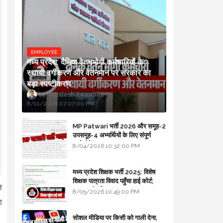
EMPLOYEE
मध्य प्रदेश: दैनिक वेतनभोगी कर्मचारियों के
स्थायी वर्गीकरण और वेतनमान पर सरकार का
बड़ा स्पष्टीकरण
Updesh Awasthee
8/01/2026 07:07:00 PM
MP Patwari भर्ती 2026 और समूह-2
उपसमूह-4 अभ्यर्थियों के लिए संपूर्ण
मार्गदर्शिका
8/04/2026 10:32:00 PM
मध्य प्रदेश शिक्षक भर्ती 2025: विशेष
शिक्षक पात्रता विवाद पहुँचा हाई कोर्ट;
न
सरकार से माँगा जवाब
8/05/2026 10:49:00 PM
ा
सोशल मीडिया पर किसी को गाली देना,