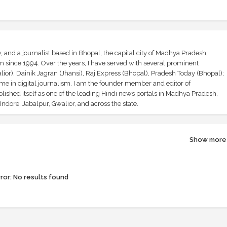
and a journalist based in Bhopal, the capital city of Madhya Pradesh,
sm since 1994. Over the years, I have served with several prominent
ior), Dainik Jagran (Jhansi), Raj Express (Bhopal), Pradesh Today (Bhopal);
ime in digital journalism. I am the founder member and editor of
shed itself as one of the leading Hindi news portals in Madhya Pradesh,
ndore, Jabalpur, Gwalior, and across the state.
Show more
ror:
No results found