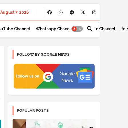
August 7, 2026
ouTube Channel
Whatsapp Channel
Telegram Channel
Joi
FOLLOW BY GOOGLE NEWS
POPULAR POSTS