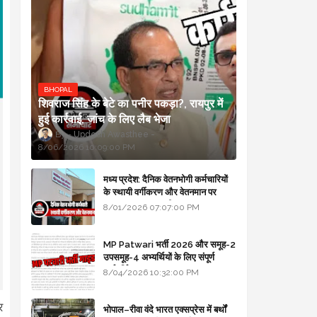
BHOPAL
शिवराज सिंह के बेटे का पनीर पकड़ा?, रायपुर में
हुई कार्रवाई, जांच के लिए लैब भेजा
Updesh Awasthee
8/06/2026 10:09:00 PM
मध्य प्रदेश: दैनिक वेतनभोगी कर्मचारियों
के स्थायी वर्गीकरण और वेतनमान पर
सरकार का बड़ा स्पष्टीकरण
8/01/2026 07:07:00 PM
MP Patwari भर्ती 2026 और समूह-2
उपसमूह-4 अभ्यर्थियों के लिए संपूर्ण
मार्गदर्शिका
8/04/2026 10:32:00 PM
र
भोपाल–रीवा वंदे भारत एक्सप्रेस में बर्थों