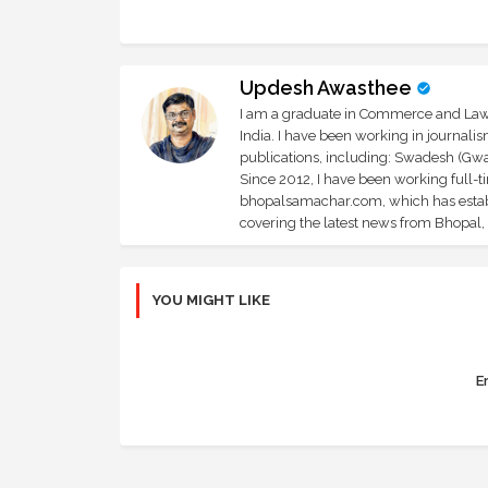
Updesh Awasthee
I am a graduate in Commerce and Law, 
India. I have been working in journali
publications, including: Swadesh (Gwal
Since 2012, I have been working full-t
bhopalsamachar.com, which has establi
covering the latest news from Bhopal, I
YOU MIGHT LIKE
Er