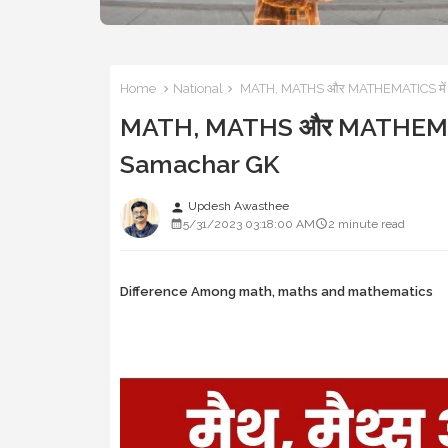
Home
National
MATH, MATHS और MATHEMATICS में क्या
MATH, MATHS और MATHEMATICS मे
Samachar GK
Updesh Awasthee
person
5/31/2023 03:18:00 AM
2 minute read
Difference Among math, maths and mathematics