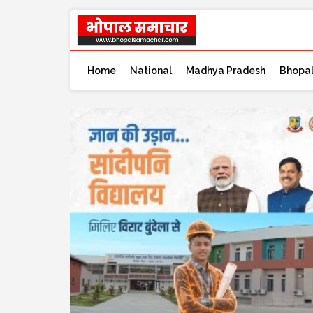
Home
National
Madhya Pradesh
Bhopa