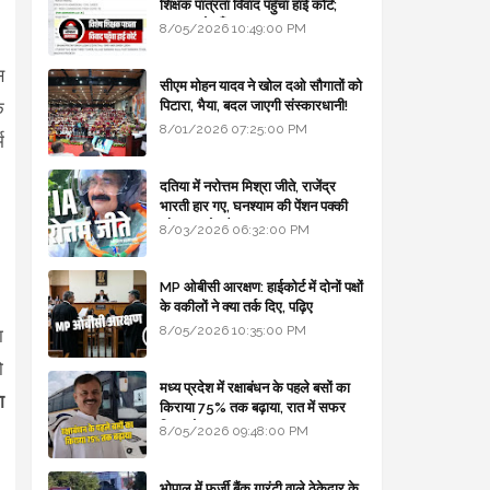
शिक्षक पात्रता विवाद पहुँचा हाई कोर्ट;
सरकार से माँगा जवाब
8/05/2026 10:49:00 PM
स
सीएम मोहन यादव ने खोल दओ सौगातों को
पिटारा, भैया, बदल जाएगी संस्कारधानी!
े
8/01/2026 07:25:00 PM
म
दतिया में नरोत्तम मिश्रा जीते, राजेंद्र
भारती हार गए, घनश्याम की पेंशन पक्की
और आशुतोष बैक टू...
8/03/2026 06:32:00 PM
MP ओबीसी आरक्षण: हाईकोर्ट में दोनों पक्षों
के वकीलों ने क्या तर्क दिए, पढ़िए
8/05/2026 10:35:00 PM
ा
ो
मध्य प्रदेश में रक्षाबंधन के पहले बसों का
ा
किराया 75% तक बढ़ाया, रात में सफर
किया तो 10% एक्स्ट्रा
8/05/2026 09:48:00 PM
भोपाल में फर्जी बैंक गारंटी वाले ठेकेदार के