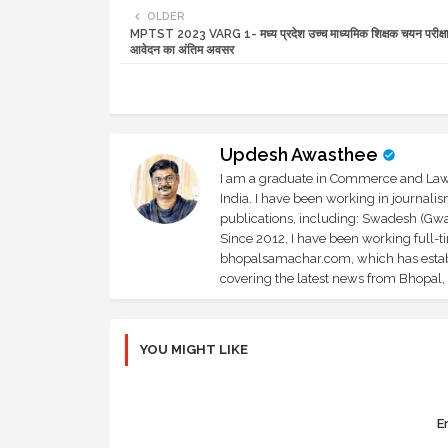
OLDER
MPTST 2023 VARG 1- मध्य प्रदेश उच्च माध्यमिक शिक्षक चयन परीक्
आवेदन का अंतिम अवसर
Updesh Awasthee
I am a graduate in Commerce and Law, 
India. I have been working in journali
publications, including: Swadesh (Gwal
Since 2012, I have been working full-t
bhopalsamachar.com, which has establi
covering the latest news from Bhopal, I
YOU MIGHT LIKE
Er