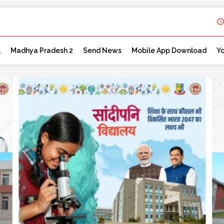
l
Madhya Pradesh 2
Send News
Mobile App Download
Y