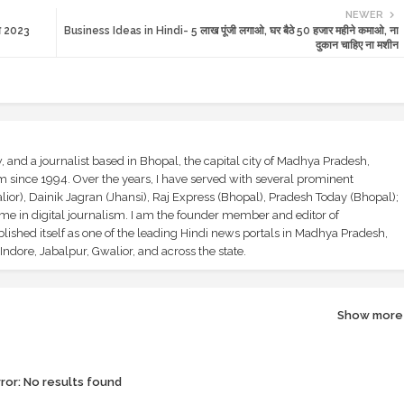
NEWER
षा 2023
Business Ideas in Hindi- 5 लाख पूंजी लगाओ, घर बैठे 50 हजार महीने कमाओ, ना
दुकान चाहिए ना मशीन
and a journalist based in Bhopal, the capital city of Madhya Pradesh,
sm since 1994. Over the years, I have served with several prominent
ior), Dainik Jagran (Jhansi), Raj Express (Bhopal), Pradesh Today (Bhopal);
ime in digital journalism. I am the founder member and editor of
shed itself as one of the leading Hindi news portals in Madhya Pradesh,
ndore, Jabalpur, Gwalior, and across the state.
Show more
ror:
No results found