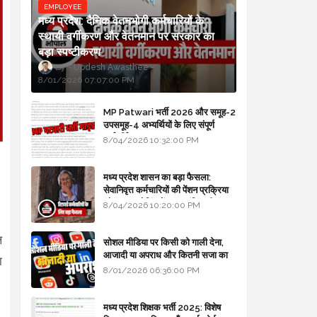
EMPLOYEE
मध्य प्रदेश: दैनिक वेतनभोगी कर्मचारियों के
स्थायी वर्गीकरण और वेतनमान पर सरकार का
बड़ा स्पष्टीकरण
Updesh Awasthee
8/01/2026 07:07:00 PM
MP Patwari भर्ती 2026 और समूह-2
उपसमूह-4 अभ्यर्थियों के लिए संपूर्ण
मार्गदर्शिका
8/04/2026 10:32:00 PM
मध्य प्रदेश शासन का बड़ा फैसला:
सेवानिवृत्त कर्मचारियों की पेंशन प्रक्रिया
और बजट कोडिंग में हुए क्रांतिकारी
8/04/2026 10:20:00 PM
बदलाव
ल
सोशल मीडिया पर किसी को गाली देना,
आजादी या अपराध और कितनी सजा का
ा
प्रावधान - free legal advice
8/01/2026 06:36:00 PM
मध्य प्रदेश शिक्षक भर्ती 2025: विशेष