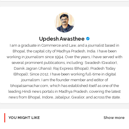
Updesh Awasthee
I am a graduate in Commerce and Law, and a journalist based in
Bhopal, the capital city of Madhya Pradesh, India. I have been
working in journalism since 1994. Over the years, I have served with
several prominent publications, including: Swadesh (Gwalior),
Dainik Jagran (Jhansi), Raj Express (Bhopal), Pradesh Today
(Bhopal); Since 2012, I have been working full-time in digital
journalism. I am the founder member and editor of
bhopalsamachar.com, which has established itself as one of the
leading Hindi news portals in Madhya Pradesh, covering the latest
news from Bhopal, Indore, Jabalpur, Gwalior, and across the state.
YOU MIGHT LIKE
Show more