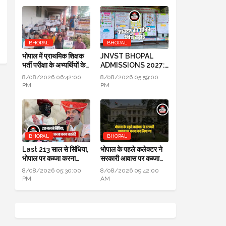
BHOPAL
BHOPAL
भोपाल में प्राथमिक शिक्षक
JNVST BHOPAL
भर्ती परीक्षा के अभ्यर्थियों के
ADMISSIONS 2027:
प्रदर्शन का दूसरा दिन
कक्षा 6 में प्रवेश के लिए
8/08/2026 06:42:00
8/08/2026 05:59:00
आवेदन की अंतिम तिथि बढ़ाई
PM
PM
BHOPAL
BHOPAL
Last 213 साल से सिंधिया,
भोपाल के पहले कलेक्टर ने
भोपाल पर कब्जा करना
सरकारी आवास पर कब्जा
चाहते हैं लेकिन सफल नहीं हो
कर लिया था, हाई कोर्ट में
8/08/2026 05:30:00
8/08/2026 09:42:00
पाए
हुआ खुलासा
PM
AM