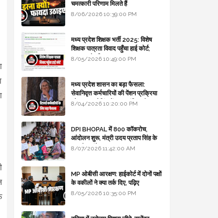
चमत्कारी परिणाम मिलते हैं
8/06/2026 10:39:00 PM
मध्य प्रदेश शिक्षक भर्ती 2025: विशेष
शिक्षक पात्रता विवाद पहुँचा हाई कोर्ट;
सरकार से माँगा जवाब
8/05/2026 10:49:00 PM
ा
ा
मध्य प्रदेश शासन का बड़ा फैसला:
सेवानिवृत्त कर्मचारियों की पेंशन प्रक्रिया
ा
और बजट कोडिंग में हुए क्रांतिकारी
8/04/2026 10:20:00 PM
बदलाव
DPI BHOPAL में 800 कॉकरोच,
आंदोलन शुरू, मंत्री उदय प्रताप सिंह के
घर भी जाएंगे
8/07/2026 11:42:00 AM
ी
MP ओबीसी आरक्षण: हाईकोर्ट में दोनों पक्षों
ल
के वकीलों ने क्या तर्क दिए, पढ़िए
8/05/2026 10:35:00 PM
फ