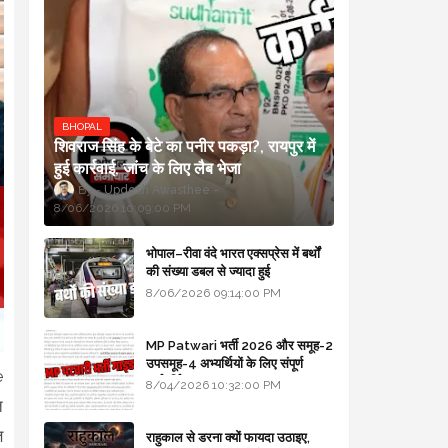
BHOPAL
शिवराज सिंह के बेटे का पनीर पकड़ा?, रायपुर में
हुई कार्रवाई, जांच के लिए लैब भेजा
Updesh Awasthee
8/06/2026 10:09:00 PM
भोपाल–रीवा वंदे भारत एक्सप्रेस में बर्थों
की संख्या डबल से ज्यादा हुई
8/06/2026 09:14:00 PM
MP Patwari भर्ती 2026 और समूह-2
उपसमूह-4 अभ्यर्थियों के लिए संपूर्ण
e
मार्गदर्शिका
8/04/2026 10:32:00 PM
ि
ि
राहुकाल से डरना क्यों फायदा उठाइए,