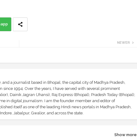
sapp
NEWER
and a journalist based in Bhopal, the capital city of Madhya Pradesh,
sm since 1994. Over the years, I have served with several prominent
ior), Dainik Jagran (Jhansi), Raj Express (Bhopal), Pradesh Today (Bhopal);
ime in digital journalism. I am the founder member and editor of
shed itself as one of the leading Hindi news portals in Madhya Pradesh,
ndore, Jabalpur, Gwalior, and across the state.
Show more