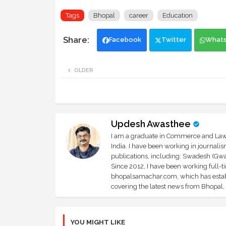
Tags
Bhopal
career
Education
Facebook
Twitter
What
OLDER
Updesh Awasthee
I am a graduate in Commerce and Law, 
India. I have been working in journali
publications, including: Swadesh (Gwal
Since 2012, I have been working full-t
bhopalsamachar.com, which has establi
covering the latest news from Bhopal, I
YOU MIGHT LIKE