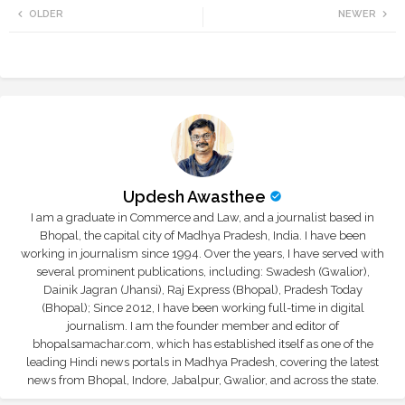
OLDER
NEWER
tte
ats
r
app
Updesh Awasthee
I am a graduate in Commerce and Law, and a journalist based in
Bhopal, the capital city of Madhya Pradesh, India. I have been
working in journalism since 1994. Over the years, I have served with
several prominent publications, including: Swadesh (Gwalior),
Dainik Jagran (Jhansi), Raj Express (Bhopal), Pradesh Today
(Bhopal); Since 2012, I have been working full-time in digital
journalism. I am the founder member and editor of
bhopalsamachar.com, which has established itself as one of the
leading Hindi news portals in Madhya Pradesh, covering the latest
news from Bhopal, Indore, Jabalpur, Gwalior, and across the state.