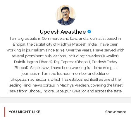
Updesh Awasthee
I am a graduate in Commerce and Law, and a journalist based in
Bhopal, the capital city of Madhya Pradesh, India. I have been
working in journalism since 1994. Over the years, I have served with
several prominent publications, including: Swadesh (Gwalior),
Dainik Jagran (Jhansi), Raj Express (Bhopal), Pradesh Today
(Bhopal); Since 2012, I have been working full-time in digital
journalism. I am the founder member and editor of
bhopalsamachar.com, which has established itself as one of the
leading Hindi news portals in Madhya Pradesh, covering the latest
news from Bhopal, Indore, Jabalpur, Gwalior, and across the state.
YOU MIGHT LIKE
Show more