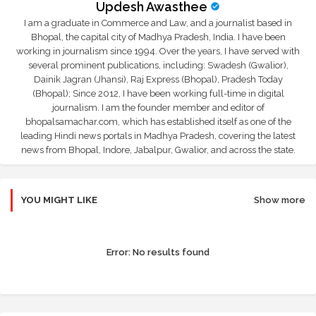
Updesh Awasthee
I am a graduate in Commerce and Law, and a journalist based in
Bhopal, the capital city of Madhya Pradesh, India. I have been
working in journalism since 1994. Over the years, I have served with
several prominent publications, including: Swadesh (Gwalior),
Dainik Jagran (Jhansi), Raj Express (Bhopal), Pradesh Today
(Bhopal); Since 2012, I have been working full-time in digital
journalism. I am the founder member and editor of
bhopalsamachar.com, which has established itself as one of the
leading Hindi news portals in Madhya Pradesh, covering the latest
news from Bhopal, Indore, Jabalpur, Gwalior, and across the state.
YOU MIGHT LIKE
Show more
Error:
No results found