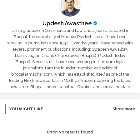
Updesh Awasthee
I am a graduate in Commerce and Law, and a journalist based in
Bhopal, the capital city of Madhya Pradesh, India. I have been
working in journalism since 1994. Over the years, I have served with
several prominent publications, including: Swadesh (Gwalior),
Dainik Jagran (Jhansi), Raj Express (Bhopal), Pradesh Today
(Bhopal); Since 2012, I have been working full-time in digital
journalism. I am the founder member and editor of
bhopalsamachar.com, which has established itself as one of the
leading Hindi news portals in Madhya Pradesh, covering the latest
news from Bhopal, Indore, Jabalpur, Gwalior, and across the state.
YOU MIGHT LIKE
Show more
Error:
No results found