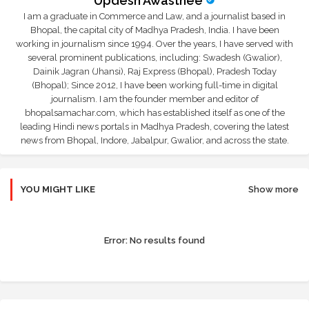
Updesh Awasthee
I am a graduate in Commerce and Law, and a journalist based in
Bhopal, the capital city of Madhya Pradesh, India. I have been
working in journalism since 1994. Over the years, I have served with
several prominent publications, including: Swadesh (Gwalior),
Dainik Jagran (Jhansi), Raj Express (Bhopal), Pradesh Today
(Bhopal); Since 2012, I have been working full-time in digital
journalism. I am the founder member and editor of
bhopalsamachar.com, which has established itself as one of the
leading Hindi news portals in Madhya Pradesh, covering the latest
news from Bhopal, Indore, Jabalpur, Gwalior, and across the state.
YOU MIGHT LIKE
Show more
Error:
No results found