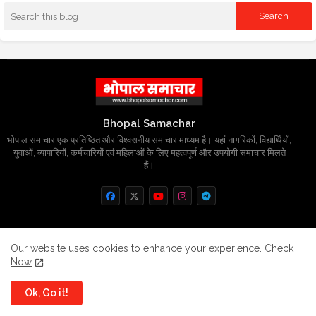
Bhopal Samachar
भोपाल समाचार एक प्रतिष्ठित और विश्वसनीय समाचार माध्यम है। यहां नागरिकों, विद्यार्थियों,
युवाओं, व्यापारियों, कर्मचारियों एवं महिलाओं के लिए महत्वपूर्ण और उपयोगी समाचार मिलते
हैं।
Home
About
Contact us
Privacy Policy
Our website uses cookies to enhance your experience.
Check
Now
Grievance
Disclaimer
sitemap
Ok, Go it!
All Right Reserved Copyright
BhopalSmachar.com