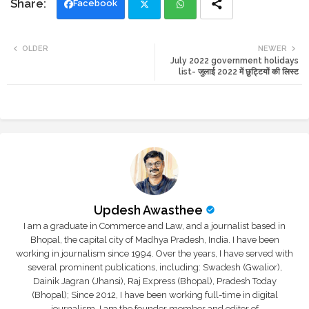
Facebook
Twi
Wh
OLDER
NEWER
July 2022 government holidays
tte
ats
list- जुलाई 2022 में छुट्टियों की लिस्ट
r
app
Updesh Awasthee
I am a graduate in Commerce and Law, and a journalist based in
Bhopal, the capital city of Madhya Pradesh, India. I have been
working in journalism since 1994. Over the years, I have served with
several prominent publications, including: Swadesh (Gwalior),
Dainik Jagran (Jhansi), Raj Express (Bhopal), Pradesh Today
(Bhopal); Since 2012, I have been working full-time in digital
journalism. I am the founder member and editor of