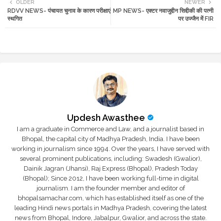
OLDER
NEWER
RDVV NEWS- पंचायत चुनाव के कारण परीक्षाएं
MP NEWS- एक्टर नवाजुद्दीन सिद्दीकी की पत्नी
tte
ats
स्थगित
पर उज्जैन में FIR
r
app
Updesh Awasthee
I am a graduate in Commerce and Law, and a journalist based in
Bhopal, the capital city of Madhya Pradesh, India. I have been
working in journalism since 1994. Over the years, I have served with
several prominent publications, including: Swadesh (Gwalior),
Dainik Jagran (Jhansi), Raj Express (Bhopal), Pradesh Today
(Bhopal); Since 2012, I have been working full-time in digital
journalism. I am the founder member and editor of
bhopalsamachar.com, which has established itself as one of the
leading Hindi news portals in Madhya Pradesh, covering the latest
news from Bhopal, Indore, Jabalpur, Gwalior, and across the state.