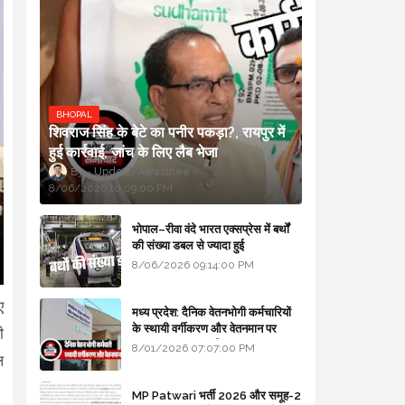
BHOPAL
शिवराज सिंह के बेटे का पनीर पकड़ा?, रायपुर में
हुई कार्रवाई, जांच के लिए लैब भेजा
Updesh Awasthee
8/06/2026 10:09:00 PM
भोपाल–रीवा वंदे भारत एक्सप्रेस में बर्थों
की संख्या डबल से ज्यादा हुई
8/06/2026 09:14:00 PM
ए
मध्य प्रदेश: दैनिक वेतनभोगी कर्मचारियों
के स्थायी वर्गीकरण और वेतनमान पर
ी
सरकार का बड़ा स्पष्टीकरण
8/01/2026 07:07:00 PM
ल
MP Patwari भर्ती 2026 और समूह-2