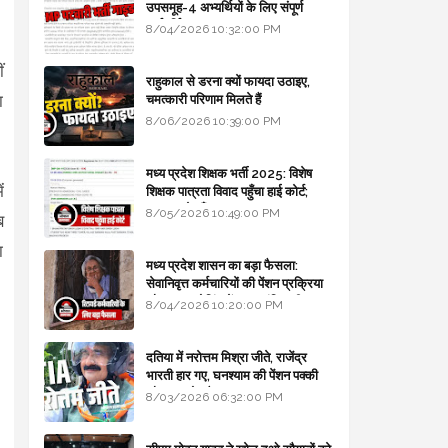
उपसमूह-4 अभ्यर्थियों के लिए संपूर्ण
मार्गदर्शिका
8/04/2026 10:32:00 PM
।
ं
राहुकाल से डरना क्यों फायदा उठाइए,
ा
चमत्कारी परिणाम मिलते हैं
8/06/2026 10:39:00 PM
मध्य प्रदेश शिक्षक भर्ती 2025: विशेष
ं
शिक्षक पात्रता विवाद पहुँचा हाई कोर्ट;
सरकार से माँगा जवाब
8/05/2026 10:49:00 PM
ब
ा
मध्य प्रदेश शासन का बड़ा फैसला:
सेवानिवृत्त कर्मचारियों की पेंशन प्रक्रिया
और बजट कोडिंग में हुए क्रांतिकारी
8/04/2026 10:20:00 PM
बदलाव
दतिया में नरोत्तम मिश्रा जीते, राजेंद्र
भारती हार गए, घनश्याम की पेंशन पक्की
और आशुतोष बैक टू...
8/03/2026 06:32:00 PM