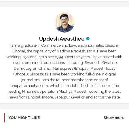
Updesh Awasthee
I am a graduate in Commerce and Law, and a journalist based in
Bhopal, the capital city of Madhya Pradesh, India. I have been
working in journalism since 1994. Over the years, I have served with
several prominent publications, including: Swadesh (Gwalior),
Dainik Jagran (Jhansi), Raj Express (Bhopal), Pradesh Today
(Bhopal); Since 2012, I have been working full-time in digital
journalism. I am the founder member and editor of
bhopalsamachar.com, which has established itself as one of the
leading Hindi news portals in Madhya Pradesh, covering the latest
news from Bhopal, Indore, Jabalpur, Gwalior, and across the state.
YOU MIGHT LIKE
Show more