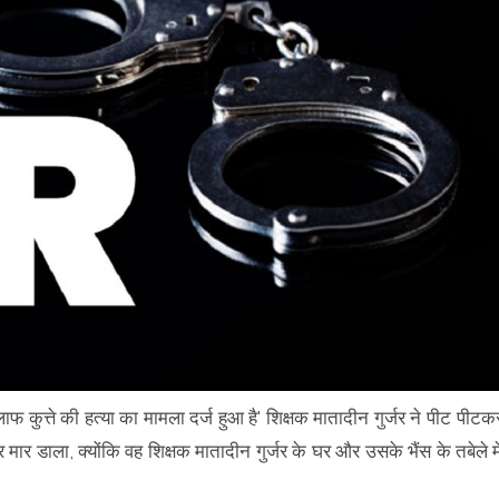
लाफ कुत्ते की हत्या का मामला दर्ज हुआ है' शिक्षक मातादीन गुर्जर ने पीट पीटक
ार डाला, क्योंकि वह शिक्षक मातादीन गुर्जर के घर और उसके भैंस के तबेले मे