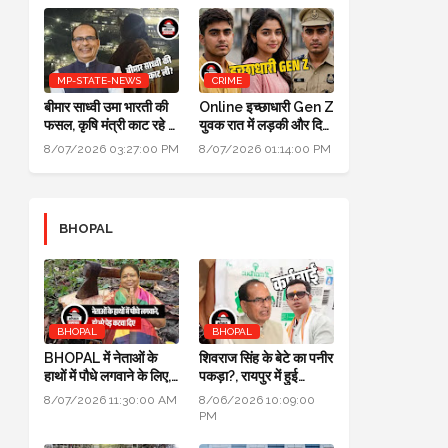
MP-STATE-NEWS
CRIME
बीमार साध्वी उमा भारती की
Online इच्छाधारी Gen Z
फसल, कृषि मंत्री काट रहे हैं:
युवक रात में लड़की और दिन
पॉलिटिक्स गजब है @ दतिया
में INDORE ACP बन
8/07/2026 03:27:00 PM
8/07/2026 01:14:00 PM
उपचुनाव
जाता था
BHOPAL
BHOPAL
BHOPAL
BHOPAL में नेताओं के
शिवराज सिंह के बेटे का पनीर
हाथों में पौधे लगवाने के लिए,
पकड़ा?, रायपुर में हुई
700 हरे भरे पेड़ कटवा दिए
कार्रवाई, जांच के लिए लैब
8/07/2026 11:30:00 AM
8/06/2026 10:09:00
भेजा
PM