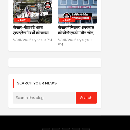
BHOPAL
BHOPAL
भोपाल–रीवा वंदे भारत
भोपाल में निरामय अस्पताल
एक्सप्रेस में बर्थों की संख्या
की सोनोग्राफी मशीन सील,
डबल से ज्यादा हुई
सीएमएचओ ने की कार्यवाही
8/06/2026 09:14:00 PM
8/06/2026 09:03:00
PM
SEARCH YOUR NEWS