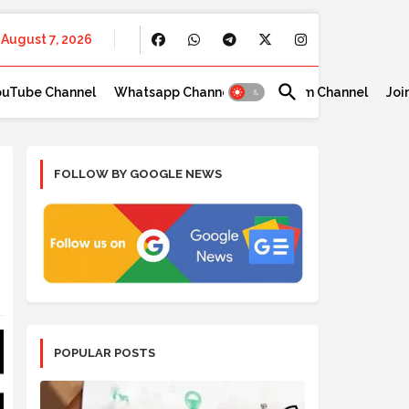
August 7, 2026
ouTube Channel
Whatsapp Channel
Telegram Channel
Joi
FOLLOW BY GOOGLE NEWS
POPULAR POSTS