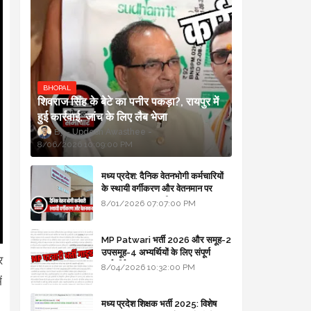
BHOPAL
शिवराज सिंह के बेटे का पनीर पकड़ा?, रायपुर में
हुई कार्रवाई, जांच के लिए लैब भेजा
Updesh Awasthee
8/06/2026 10:09:00 PM
मध्य प्रदेश: दैनिक वेतनभोगी कर्मचारियों
के स्थायी वर्गीकरण और वेतनमान पर
सरकार का बड़ा स्पष्टीकरण
8/01/2026 07:07:00 PM
MP Patwari भर्ती 2026 और समूह-2
उपसमूह-4 अभ्यर्थियों के लिए संपूर्ण
र
मार्गदर्शिका
8/04/2026 10:32:00 PM
ं
मध्य प्रदेश शिक्षक भर्ती 2025: विशेष