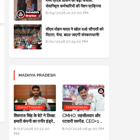
मध्य प्रदेश शासन का बड़ा फैसला:
सेवानिवृत्त कर्मचारियों की पेंशन प्रक्रिया
और बजट कोडिंग में हुए क्रांतिकारी
8/04/2026 10:20:00 PM
बदलाव
सीएम मोहन यादव ने खोल दओ सौगातों को
पिटारा, भैया, बदल जाएगी संस्कारधानी!
8/01/2026 07:25:00 PM
MADHYA PRADESH
CHHATTISGARH
CHHINDWARA
शिवराज सिंह के बेटे ने लिखा:
CMHO, तहसीलदार और
हमारी कंपनी का पनीर हंड्रेड
पटवारी सस्पेंड, CEO+1 का
परसेंट प्योर है, लैब रिपोर्ट आ
सैलरी इंक्रीमेंट स्टॉप,
8/07/2026 07:22:00
8/07/2026 06:51:00 PM
गई है
SDM+2 को नोटिस:
PM
मुख्यमंत्री जन-विश्वास