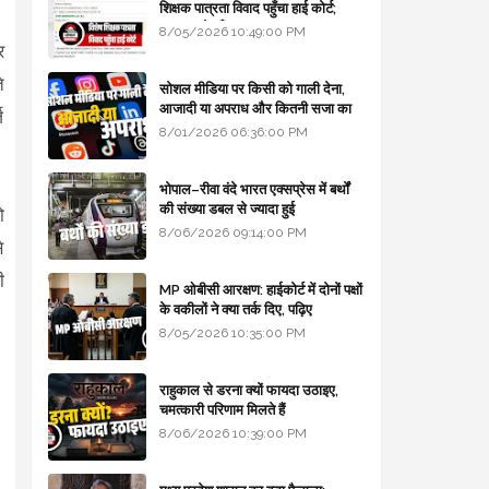
शिक्षक पात्रता विवाद पहुँचा हाई कोर्ट;
सरकार से माँगा जवाब
8/05/2026 10:49:00 PM
र
े
सोशल मीडिया पर किसी को गाली देना,
आजादी या अपराध और कितनी सजा का
ज
प्रावधान - free legal advice
8/01/2026 06:36:00 PM
भोपाल–रीवा वंदे भारत एक्सप्रेस में बर्थों
की संख्या डबल से ज्यादा हुई
ो
8/06/2026 09:14:00 PM
े
ी
MP ओबीसी आरक्षण: हाईकोर्ट में दोनों पक्षों
के वकीलों ने क्या तर्क दिए, पढ़िए
8/05/2026 10:35:00 PM
राहुकाल से डरना क्यों फायदा उठाइए,
चमत्कारी परिणाम मिलते हैं
8/06/2026 10:39:00 PM