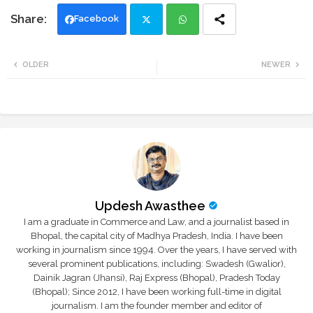
Facebook
Twi
Wh
OLDER
NEWER
tte
ats
r
app
Updesh Awasthee
I am a graduate in Commerce and Law, and a journalist based in
Bhopal, the capital city of Madhya Pradesh, India. I have been
working in journalism since 1994. Over the years, I have served with
several prominent publications, including: Swadesh (Gwalior),
Dainik Jagran (Jhansi), Raj Express (Bhopal), Pradesh Today
(Bhopal); Since 2012, I have been working full-time in digital
journalism. I am the founder member and editor of