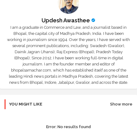
Updesh Awasthee
I am a graduate in Commerce and Law, and a journalist based in
Bhopal, the capital city of Madhya Pradesh, India. I have been
working in journalism since 1994. Over the years, I have served with
several prominent publications, including: Swadesh (Gwalior),
Dainik Jagran (Jhansi), Raj Express (Bhopal), Pradesh Today
(Bhopal); Since 2012, I have been working full-time in digital
journalism. I am the founder member and editor of
bhopalsamachar.com, which has established itself as one of the
leading Hindi news portals in Madhya Pradesh, covering the latest
news from Bhopal, Indore, Jabalpur, Gwalior, and across the state.
YOU MIGHT LIKE
Show more
Error:
No results found