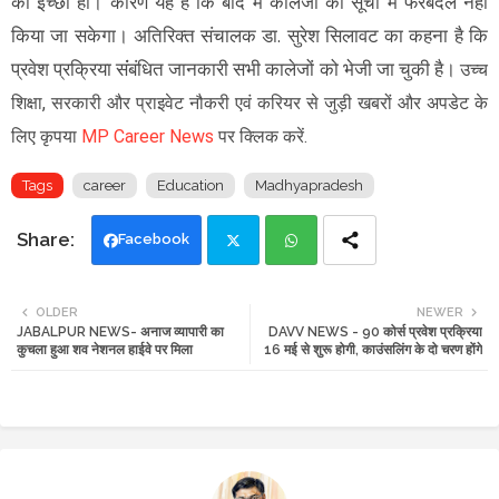
की इच्छा हो। कारण यह है कि बाद में कालेजों की सूची में फेरबदल नहीं
किया जा सकेगा। अतिरिक्त संचालक डा. सुरेश सिलावट का कहना है कि
प्रवेश प्रक्रिया संंबंधित जानकारी सभी कालेजों को भेजी जा चुकी है।
उच्च
शिक्षा, सरकारी और प्राइवेट नौकरी एवं करियर से जुड़ी खबरों और अपडेट के
लिए कृपया
MP Career News
पर क्लिक करें.
Tags
career
Education
Madhyapradesh
Facebook
Twi
Wh
OLDER
NEWER
JABALPUR NEWS- अनाज व्यापारी का
DAVV NEWS - 90 कोर्स प्रवेश प्रक्रिया
tte
ats
कुचला हुआ शव नेशनल हाईवे पर मिला
16 मई से शुरू होगी, काउंसलिंग के दो चरण होंगे
r
app