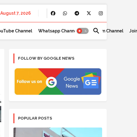
August 7, 2026
ouTube Channel
Whatsapp Channel
Telegram Channel
Joi
FOLLOW BY GOOGLE NEWS
POPULAR POSTS