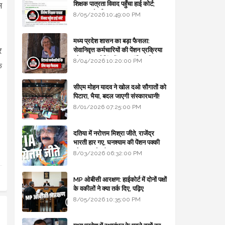
शिक्षक पात्रता विवाद पहुँचा हाई कोर्ट;
स
सरकार से माँगा जवाब
8/05/2026 10:49:00 PM
मध्य प्रदेश शासन का बड़ा फैसला:
र
सेवानिवृत्त कर्मचारियों की पेंशन प्रक्रिया
और बजट कोडिंग में हुए क्रांतिकारी
8/04/2026 10:20:00 PM
े
बदलाव
सीएम मोहन यादव ने खोल दओ सौगातों को
पिटारा, भैया, बदल जाएगी संस्कारधानी!
8/01/2026 07:25:00 PM
दतिया में नरोत्तम मिश्रा जीते, राजेंद्र
भारती हार गए, घनश्याम की पेंशन पक्की
और आशुतोष बैक टू...
8/03/2026 06:32:00 PM
MP ओबीसी आरक्षण: हाईकोर्ट में दोनों पक्षों
के वकीलों ने क्या तर्क दिए, पढ़िए
8/05/2026 10:35:00 PM