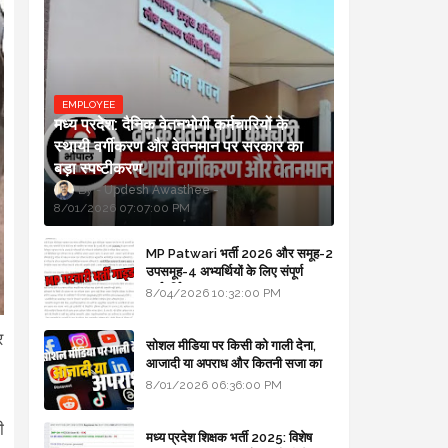
EMPLOYEE
मध्य प्रदेश: दैनिक वेतनभोगी कर्मचारियों के
स्थायी वर्गीकरण और वेतनमान पर सरकार का
बड़ा स्पष्टीकरण
Updesh Awasthee
8/01/2026 07:07:00 PM
MP Patwari भर्ती 2026 और समूह-2
उपसमूह-4 अभ्यर्थियों के लिए संपूर्ण
मार्गदर्शिका
8/04/2026 10:32:00 PM
र
सोशल मीडिया पर किसी को गाली देना,
आजादी या अपराध और कितनी सजा का
प्रावधान - free legal advice
8/01/2026 06:36:00 PM
ी
मध्य प्रदेश शिक्षक भर्ती 2025: विशेष